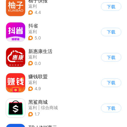
柚子快报
返利
下载
4.4
抖省
返利
下载
5.0
新惠康生活
返利
下载
0.0
赚钱联盟
返利
下载
4.9
黑鲨商城
返利
|
综合商城
下载
1.7