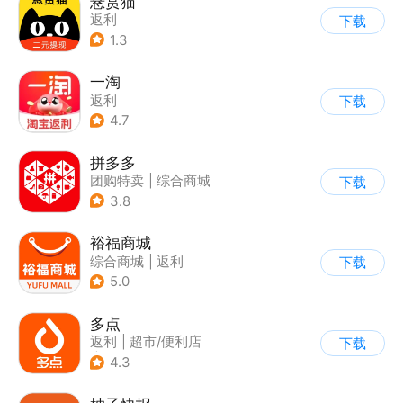
悬赏猫
返利
下载
1.3
一淘
返利
下载
4.7
拼多多
团购特卖
|
综合商城
下载
3.8
裕福商城
综合商城
|
返利
下载
5.0
多点
返利
|
超市/便利店
下载
|
生鲜/买菜
4.3