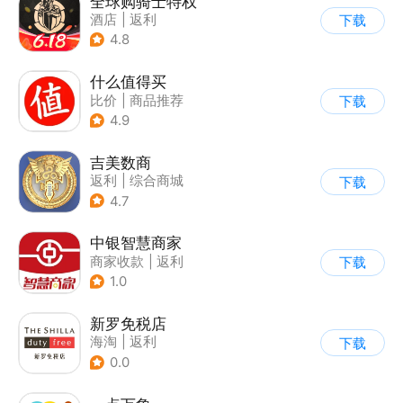
全球购骑士特权
酒店
|
返利
下载
4.8
什么值得买
比价
|
商品推荐
下载
4.9
吉美数商
返利
|
综合商城
下载
4.7
中银智慧商家
商家收款
|
返利
下载
1.0
新罗免税店
海淘
|
返利
下载
0.0