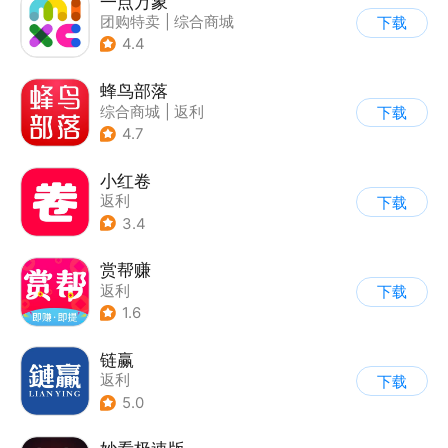
一点万象
团购特卖
|
综合商城
下载
4.4
蜂鸟部落
综合商城
|
返利
下载
4.7
小红卷
返利
下载
3.4
赏帮赚
返利
下载
1.6
链赢
返利
下载
5.0