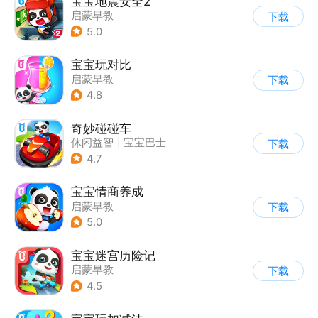
宝宝地震安全2
启蒙早教
下载
5.0
宝宝玩对比
启蒙早教
下载
4.8
奇妙碰碰车
休闲益智
|
宝宝巴士
下载
|
儿童游戏
|
卡通
4.7
宝宝情商养成
启蒙早教
下载
5.0
宝宝迷宫历险记
启蒙早教
下载
|
儿童益智游戏
4.5