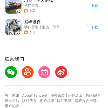
坦克世界闪击战
动作冒险
下载
|
第三人称射击
|
二战
3.2
|
战术竞技
巅峰坦克
动作冒险
|
射击
|
战争
下载
|
战术竞技
4.3
联系我们
|
|
|
|
|
关于腾讯
About Tencent
服务条款
商务洽谈
腾讯招聘
|
|
|
|
|
腾讯公益
版权所有
用户权限
隐私政策
侵权投诉指引
用户协议