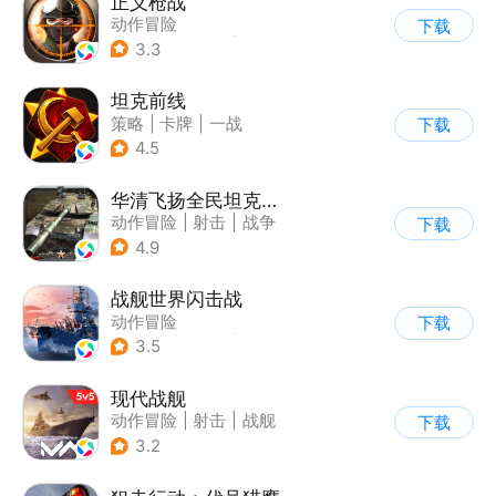
正义枪战
动作冒险
下载
|
第一人称射击
|
枪战
3.3
|
战术竞技
坦克前线
策略
|
卡牌
|
一战
下载
|
战术竞技
4.5
华清飞扬全民坦克联盟游戏软件v1.0
动作冒险
|
射击
|
战争
下载
|
战术竞技
4.9
战舰世界闪击战
动作冒险
下载
|
第三人称射击
|
战争
3.5
|
战舰世界
现代战舰
动作冒险
|
射击
|
战舰
下载
|
5v5
3.2