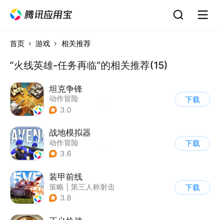
首页
游戏
相关推荐
“火线英雄-任务再临”的相关推荐(15)
坦克争锋
动作冒险
下载
|
第三人称射击
|
二战
3.0
|
战术竞技
战地模拟器
动作冒险
下载
|
第一人称射击
|
枪战
3.6
装甲前线
策略
|
第三人称射击
下载
|
坦克
|
战术竞技
3.8