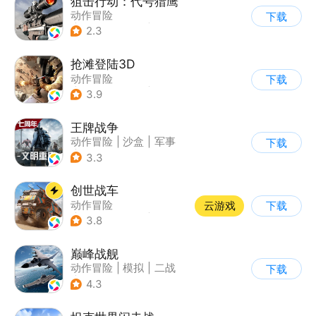
狙击行动：代号猎鹰
动作冒险
下载
|
第一人称射击
|
枪战
2.3
|
写实
抢滩登陆3D
动作冒险
下载
|
第一人称射击
|
枪战
3.9
|
抢滩登陆
王牌战争
动作冒险
|
沙盒
|
军事
下载
|
开放世界
3.3
创世战车
动作冒险
云游戏
下载
|
第三人称射击
|
坦克
3.8
|
战术竞技
巅峰战舰
动作冒险
|
模拟
|
二战
下载
|
战术竞技
4.3