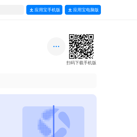
应用宝
手机版
应用宝
电脑版
扫码下载手机版