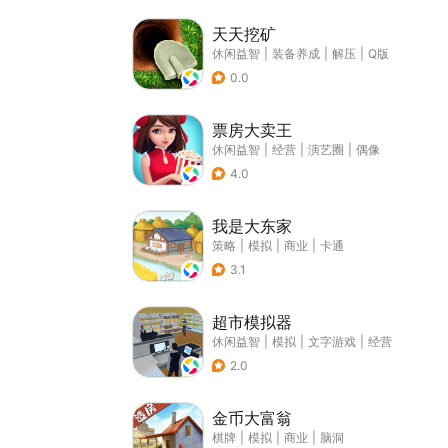
天天挖矿
休闲益智
|
装备养成
|
解压
|
Q版
0.0
票房大卖王
休闲益智
|
经营
|
演艺圈
|
偶像
4.0
我是大东家
策略
|
模拟
|
商业
|
卡通
3.1
超市模拟器
休闲益智
|
模拟
|
文字游戏
|
经营
2.0
金币大富翁
棋牌
|
模拟
|
商业
|
脑洞