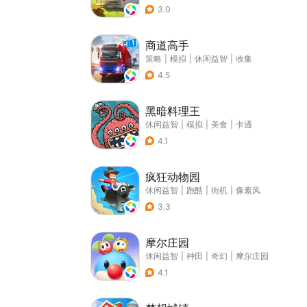
3.0
商道高手
策略
|
模拟
|
休闲益智
|
收集
4.5
黑暗料理王
休闲益智
|
模拟
|
美食
|
卡通
4.1
疯狂动物园
休闲益智
|
跑酷
|
街机
|
像素风
3.3
摩尔庄园
休闲益智
|
种田
|
奇幻
|
摩尔庄园
4.1