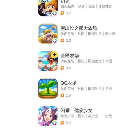
奶块
创新品类
|
沙盒
|
冒险
|
开放世界
3.7
熊出没之熊大农场
休闲益智
|
种田
|
田园生活
|
熊出没
3.3
全民农场
休闲益智
|
模拟
|
田园生活
|
卡通
3.6
QQ农场
休闲益智
|
种田
|
田园生活
|
卡通
2.9
闪耀！优俊少女
角色扮演
|
模拟
|
美少女
|
二次元
5.0