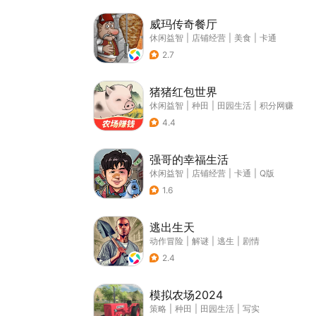
威玛传奇餐厅
休闲益智
|
店铺经营
|
美食
|
卡通
2.7
猪猪红包世界
休闲益智
|
种田
|
田园生活
|
积分网赚
4.4
强哥的幸福生活
休闲益智
|
店铺经营
|
卡通
|
Q版
1.6
逃出生天
动作冒险
|
解谜
|
逃生
|
剧情
2.4
模拟农场2024
策略
|
种田
|
田园生活
|
写实