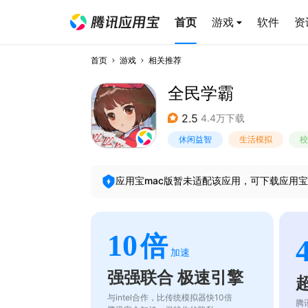
首页
游戏
软件
资
首页
游戏
相关推荐
全民学霸
2.5
4.4万下载
休闲益智
生活模拟
校
应用宝mac版暂未适配该应用，可下载应用宝
10
倍
加速
强强联合 极速引擎
与intel合作，比传统模拟器快10倍
腾