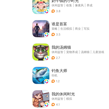
奶牛镇的小时光
休闲益智
|
收集
|
像素风
|
养成
3.8
谁是首富
策略
|
生活模拟
|
商业
|
写实
3.5
我的汤姆猫
休闲益智
|
宠物养成
|
汤姆猫
|
儿童游戏
2.7
钓鱼大师
街机
1.2
我的休闲时光
休闲益智
|
模拟
4.1