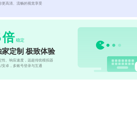
你更高清、流畅的视觉享受
5
倍
稳定
独家定制 极致体验
定性、响应速度，远超传统模拟器
OS/安卓，多账号登录与互通