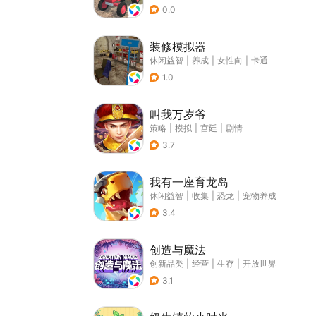
0.0
装修模拟器
休闲益智
|
养成
|
女性向
|
卡通
1.0
叫我万岁爷
策略
|
模拟
|
宫廷
|
剧情
3.7
我有一座育龙岛
休闲益智
|
收集
|
恐龙
|
宠物养成
3.4
创造与魔法
创新品类
|
经营
|
生存
|
开放世界
3.1