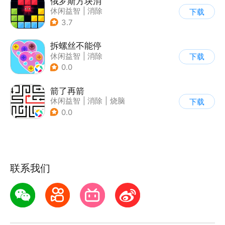
俄罗斯方块消
休闲益智
|
消除
下载
|
俄罗斯方块
3.7
拆螺丝不能停
休闲益智
|
消除
下载
0.0
箭了再箭
休闲益智
|
消除
|
烧脑
下载
|
清新
0.0
联系我们