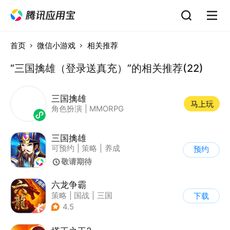
首页
微信小游戏
相关推荐
“三国擒雄（登录送真充）”的相关推荐(22)
三国擒雄
马上玩
角色扮演
|
MMORPG
三国擒雄
可预约
|
策略
|
养成
预约
|
三国
敬请期待
六龙争霸
策略
|
国战
|
三国
下载
|
千人同屏
4.5