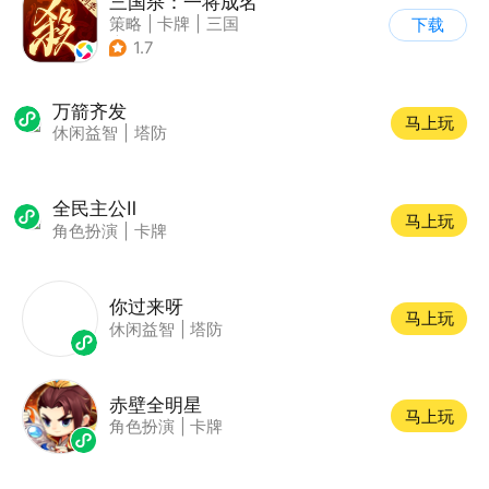
三国杀：一将成名
策略
|
卡牌
|
三国
下载
|
三国杀
1.7
万箭齐发
马上玩
休闲益智
|
塔防
全民主公Ⅱ
马上玩
角色扮演
|
卡牌
你过来呀
马上玩
休闲益智
|
塔防
赤壁全明星
马上玩
角色扮演
|
卡牌