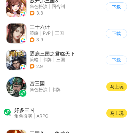
放开那三国3
角色扮演
|
回合制
下载
|
三国
|
动漫
3.8
三十六计
策略
|
PvP
|
三国
下载
|
中国风
3.9
逐鹿三国之君临天下
策略
|
卡牌
|
三国
下载
|
中国风
2.9
宫三国
马上玩
角色扮演
|
卡牌
好多三国
马上玩
角色扮演
|
ARPG