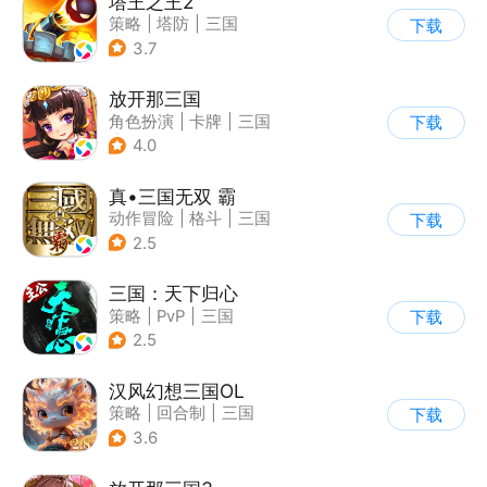
塔王之王2
策略
|
塔防
|
三国
下载
|
中国风
3.7
放开那三国
角色扮演
|
卡牌
|
三国
下载
|
Q版
4.0
真•三国无双 霸
动作冒险
|
格斗
|
三国
下载
|
横版过关
2.5
三国：天下归心
策略
|
PvP
|
三国
下载
|
SLG
2.5
汉风幻想三国OL
策略
|
回合制
|
三国
下载
|
中国风
3.6