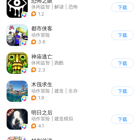
恐怖之眼
休闲益智
|
解谜
|
恐怖
下载
|
单机
1.2
都市侠客
动作冒险
下载
|
第一人称射击
|
冒险
3.6
|
开放世界
神庙逃亡
休闲益智
|
跑酷
下载
|
欧美风
|
创梦天地
2.3
木筏求生
动作冒险
|
建造
|
生存
下载
|
写实
1.9
明日之后
动作冒险
|
建造模拟
下载
|
丧尸
|
明日之后
4.1