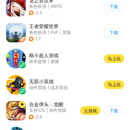
龙之谷世界
角色扮演
|
ARPG
下载
|
奇幻
|
开放世界
2.3
王者荣耀世界
角色扮演
|
PvP
|
冒险
下载
|
开放世界
1.7
格斗超人游戏
马上玩
休闲益智
|
烧脑
无双小英雄
马上玩
动作冒险
|
战术竞技
合金弹头：觉醒
支持iOS
|
动作冒险
云游戏
下载
|
射击
|
街机
2.4