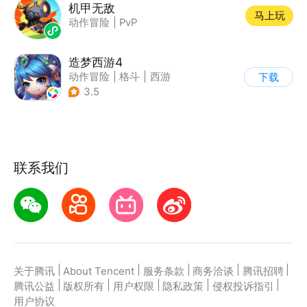
机甲无敌
马上玩
动作冒险
|
PvP
造梦西游4
动作冒险
|
格斗
|
西游
下载
|
横版过关
3.5
联系我们
|
|
|
|
|
关于腾讯
About Tencent
服务条款
商务洽谈
腾讯招聘
|
|
|
|
|
腾讯公益
版权所有
用户权限
隐私政策
侵权投诉指引
用户协议