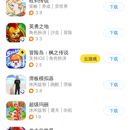
杖剑传说
策略
|
养成
|
异世界
下载
|
二次元
3.9
英勇之地
角色扮演
|
沙盒
|
冒险
下载
|
steam游戏
3.3
冒险岛：枫之传说
支持iOS
|
角色扮演
云游戏
下载
|
放置
|
冒险
2.5
滑板模拟器
休闲益智
|
跑酷
|
滑板
下载
|
卡通
3.8
超级玛丽
休闲益智
|
通关
|
街机
下载
|
儿童游戏
1.9