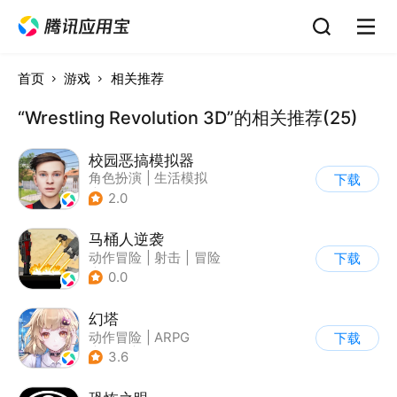
首页
游戏
相关推荐
“Wrestling Revolution 3D”的相关推荐(25)
校园恶搞模拟器
角色扮演
|
生活模拟
下载
|
写实
2.0
马桶人逆袭
动作冒险
|
射击
|
冒险
下载
|
像素风
0.0
幻塔
动作冒险
|
ARPG
下载
|
奇幻
|
开放世界
3.6