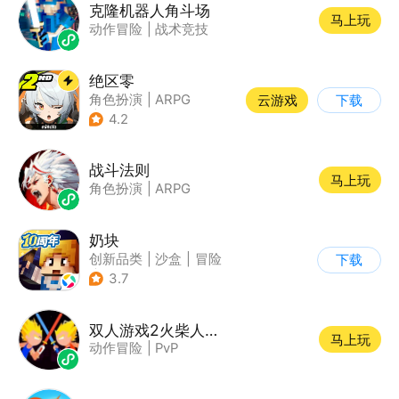
克隆机器人角斗场
马上玩
动作冒险
|
战术竞技
绝区零
角色扮演
|
ARPG
云游戏
下载
|
冒险
|
美少女
4.2
战斗法则
马上玩
角色扮演
|
ARPG
奶块
创新品类
|
沙盒
|
冒险
下载
|
开放世界
3.7
双人游戏2火柴人决斗
马上玩
动作冒险
|
PvP