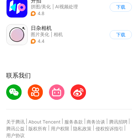
开拍
拼图/美化
|
AI视频处理
下载
4.8
日杂相机
图片美化
|
相机
下载
|
拼图/美化
4.4
联系我们
|
|
|
|
|
关于腾讯
About Tencent
服务条款
商务洽谈
腾讯招聘
|
|
|
|
|
腾讯公益
版权所有
用户权限
隐私政策
侵权投诉指引
用户协议