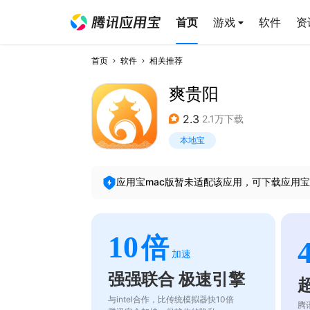
首页
游戏
软件
资
首页
软件
相关推荐
爽贵阳
2.3
2.1万下载
本地宝
应用宝mac版暂未适配该应用，可下载应用宝
10
倍
加速
强强联合 极速引擎
与intel合作，比传统模拟器快10倍
腾