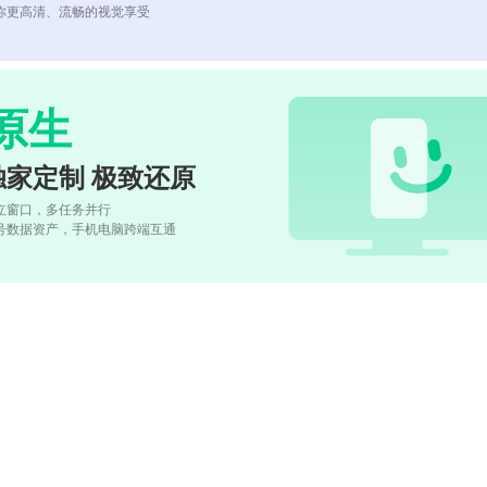
你更高清、流畅的视觉享受
原生
独家定制 极致还原
立窗口，多任务并行
号数据资产，手机电脑跨端互通