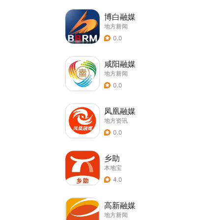
博白融媒
地方新闻
0.0
咸阳融媒
地方新闻
0.0
凤凰融媒
地方资讯
0.0
乡助
本地宝
4.0
高新融媒
地方新闻