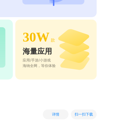
30W
款
海量应用
应用/手游/小游戏
海纳全网，等你体验
扫一扫下载
详情