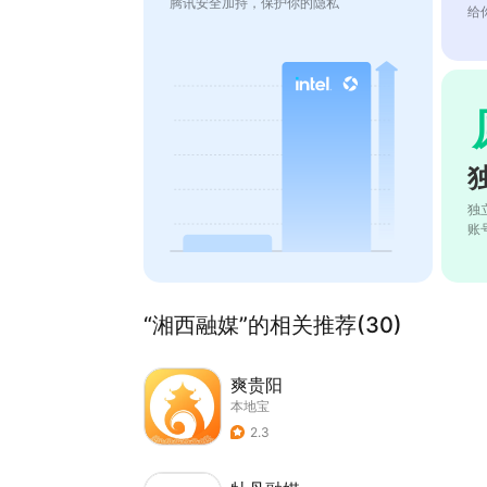
腾讯安全加持，保护你的隐私
给
独
账
“湘西融媒”的相关推荐(30)
爽贵阳
本地宝
2.3