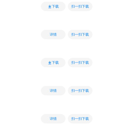
扫一扫下载
下载
扫一扫下载
详情
扫一扫下载
下载
扫一扫下载
详情
扫一扫下载
详情