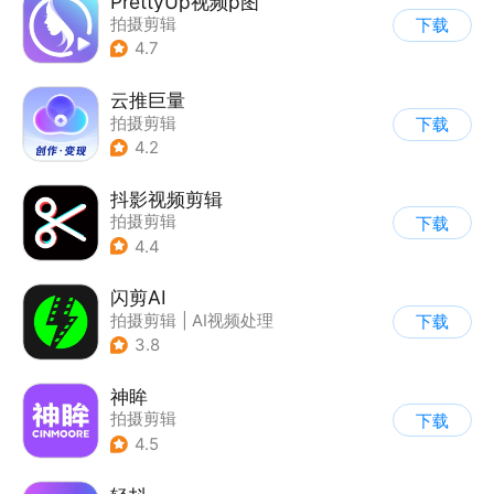
PrettyUp视频p图
拍摄剪辑
下载
4.7
云推巨量
拍摄剪辑
下载
4.2
抖影视频剪辑
拍摄剪辑
下载
4.4
闪剪AI
拍摄剪辑
|
AI视频处理
下载
3.8
神眸
拍摄剪辑
下载
4.5