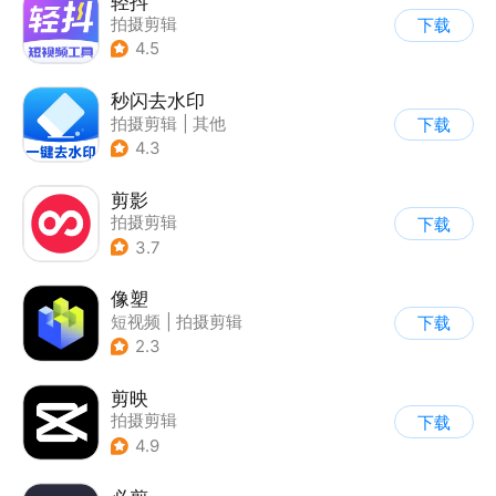
轻抖
拍摄剪辑
下载
4.5
秒闪去水印
拍摄剪辑
|
其他
下载
4.3
剪影
拍摄剪辑
下载
3.7
像塑
短视频
|
拍摄剪辑
下载
2.3
剪映
拍摄剪辑
下载
4.9