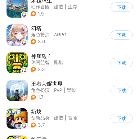
木筏求生
动作冒险
|
建造
|
生存
下载
|
写实
1.9
幻塔
角色扮演
|
ARPG
下载
|
奇幻
|
开放世界
3.6
神庙逃亡
休闲益智
|
跑酷
下载
|
欧美风
|
创梦天地
2.3
王者荣耀世界
角色扮演
|
PvP
|
冒险
下载
|
开放世界
1.7
奶块
创新品类
|
建造
|
冒险
下载
|
开放世界
3.7