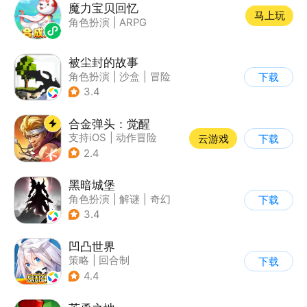
魔力宝贝回忆
马上玩
角色扮演
|
ARPG
被尘封的故事
角色扮演
|
沙盒
|
冒险
下载
|
开放世界
3.4
合金弹头：觉醒
支持iOS
|
动作冒险
云游戏
下载
|
射击
|
街机
2.4
黑暗城堡
角色扮演
|
解谜
|
奇幻
下载
|
暗黑
3.4
凹凸世界
策略
|
回合制
下载
|
动漫改编
|
凹凸世界
4.4