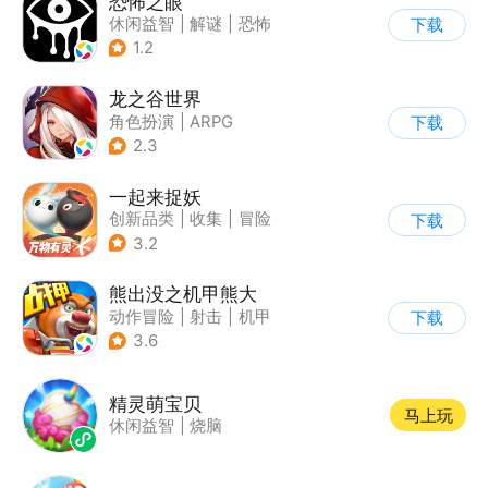
恐怖之眼
休闲益智
|
解谜
|
恐怖
下载
|
单机
1.2
龙之谷世界
角色扮演
|
ARPG
下载
|
奇幻
|
开放世界
2.3
一起来捉妖
创新品类
|
收集
|
冒险
下载
|
卡通
3.2
熊出没之机甲熊大
动作冒险
|
射击
|
机甲
下载
|
熊出没
3.6
精灵萌宝贝
马上玩
休闲益智
|
烧脑