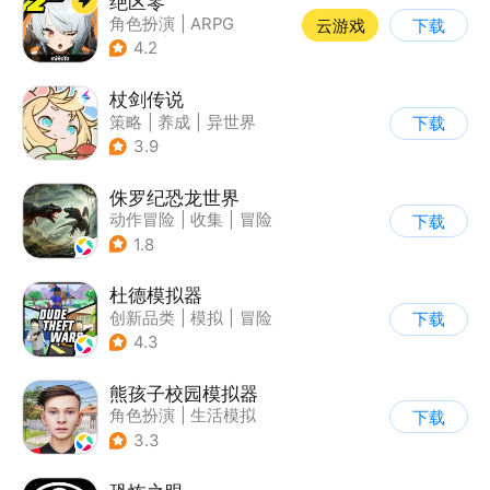
绝区零
角色扮演
|
ARPG
云游戏
下载
|
冒险
|
美少女
4.2
杖剑传说
策略
|
养成
|
异世界
下载
|
二次元
3.9
侏罗纪恐龙世界
动作冒险
|
收集
|
冒险
下载
|
写实
1.8
杜德模拟器
创新品类
|
模拟
|
冒险
下载
|
写实
4.3
熊孩子校园模拟器
角色扮演
|
生活模拟
下载
|
写实
3.3