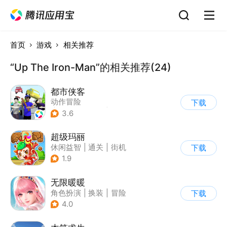
首页
游戏
相关推荐
“Up The Iron-Man”的相关推荐(24)
都市侠客
动作冒险
下载
|
第一人称射击
|
冒险
3.6
|
开放世界
超级玛丽
休闲益智
|
通关
|
街机
下载
|
儿童游戏
1.9
无限暖暖
角色扮演
|
换装
|
冒险
下载
|
开放世界
4.0