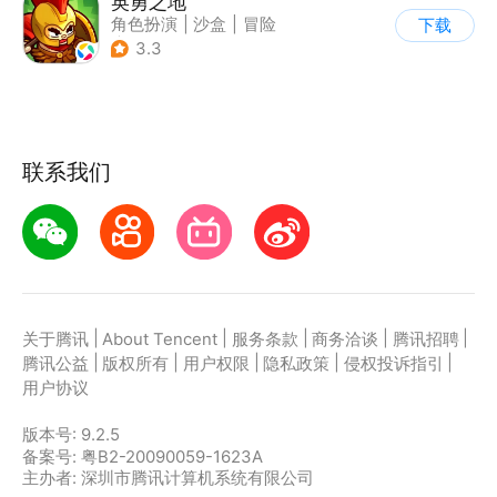
英勇之地
角色扮演
|
沙盒
|
冒险
下载
|
steam游戏
3.3
联系我们
|
|
|
|
|
关于腾讯
About Tencent
服务条款
商务洽谈
腾讯招聘
|
|
|
|
|
腾讯公益
版权所有
用户权限
隐私政策
侵权投诉指引
用户协议
版本号:
9.2.5
备案号: 粤B2-20090059-1623A
主办者: 深圳市腾讯计算机系统有限公司