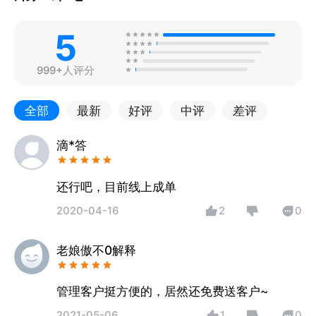
5
999+人评分
全部
最新
好评
中评
差评
滴*答
还行吧，目前线上成单
2020-04-16
2
0
老娘傲不0解释
管理客户挺方便的，居然还免费送客户~
2021-05-06
1
0