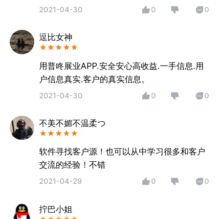
2021-04-30
0
0
逗比女神
用普咚展业APP.安全安心高收益.一手信息.用
户信息真实.客户的真实信息。
2021-04-30
0
0
不美不媚不温柔つ
软件寻找客户源！也可以从中学习很多和客户
交流的经验！不错
2021-04-29
0
0
拧巴小姐