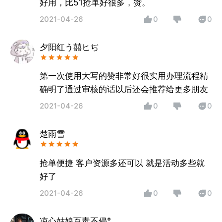
好用，比51抢单好很多，赞。
2021-04-26
0
0
夕阳红う囍ヒぢ
第一次使用大写的赞非常好很实用办理流程精
确明了通过审核的话以后还会推荐给更多朋友
2021-04-26
0
0
楚雨雪
抢单便捷 客户资源多还可以 就是活动多些就
好了
2021-04-26
0
0
凉心姑娘百毒不侵°