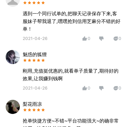
遇到一个同行试单的,把聊天记录保存下来,客
服妹子帮我退了,嘿嘿抢到信用芝麻分不错的好
单！
2021-04-26
0
0
魅惑的狐狸
刚用,充值挺优惠的,就看单子质量了,期待好的
效果,让我赚到钱啊
2021-04-26
0
0
梨花雨凉
抢单快捷方便~不错~平台功能强大~的确非常