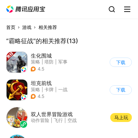
首页
游戏
相关推荐
“霸略征战”的相关推荐(13)
生化围城
策略
|
塔防
|
军事
下载
|
废土
4.5
坦克前线
策略
|
卡牌
|
一战
下载
|
战术竞技
4.5
双人世界冒险游戏
马上玩
动作冒险
|
飞行
|
空战