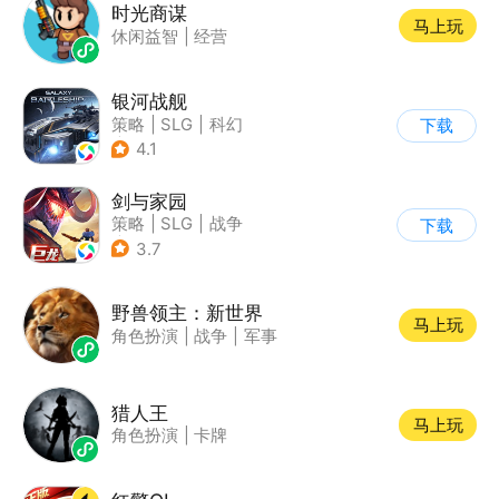
时光商谋
马上玩
休闲益智
|
经营
银河战舰
策略
|
SLG
|
科幻
下载
|
星战
4.1
剑与家园
策略
|
SLG
|
战争
下载
|
欧美风
3.7
野兽领主：新世界
马上玩
角色扮演
|
战争
|
军事
猎人王
马上玩
角色扮演
|
卡牌