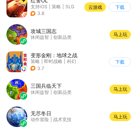
红警OL
支持iOS
|
策略
|
SLG
云游戏
下载
|
二战
3.8
攻城三国志
马上玩
休闲益智
|
创新品类
变形金刚：地球之战
策略
|
即时战略
|
科幻
下载
|
变形金刚
3.7
三国兵临天下
马上玩
休闲益智
|
创新品类
无尽冬日
马上玩
动作冒险
|
战术竞技