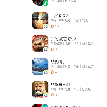
动作冒险
|
休闲益智
二战风云2
策略
|
即时战略
|
二战
|
写实
2.9
我的坦克我的团
角色扮演
|
收集
|
战争
|
战术竞技
3.0
战舰猎手
动作冒险
|
射击
|
二战
|
战术竞技
4.0
战争与文明
策略
|
即时战略
|
战争
|
欧美风
3.8