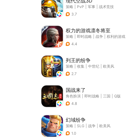
现代空战3D
策略
|
PvP
|
军事
|
战术竞技
3.7
权力的游戏凛冬将至
策略
|
即时战略
|
战争
|
权利的游戏
4.4
列王的纷争
策略
|
收集
|
中世纪
|
欧美风
2.7
国战来了
角色扮演
|
即时战略
|
三国
|
Q版
4.8
幻域纷争
策略
|
SLG
|
战争
|
欧美风
1.0