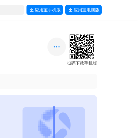
应用宝
手机版
应用宝
电脑版
扫码下载手机版