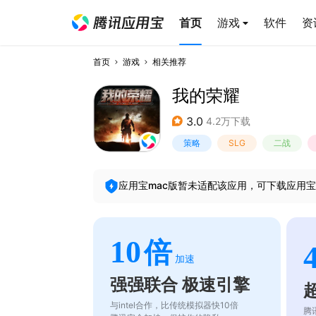
首页
游戏
软件
资
首页
游戏
相关推荐
我的荣耀
3.0
4.2万下载
策略
SLG
二战
应用宝mac版暂未适配该应用，可下载应用宝
10
倍
加速
强强联合 极速引擎
与intel合作，比传统模拟器快10倍
腾