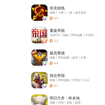
坦克前线
策略
|
卡牌
|
一战
|
战术竞技
4.5
重返帝国
支持iOS
|
策略
|
即时战略
|
中世纪
3.3
最高警戒
策略
|
即时战略
|
战争
|
红警
4.8
指尖帝国
策略
|
即时战略
|
中世纪
|
SLG
3.1
明日方舟：终末地
策略
|
经营
|
冒险
|
剧情