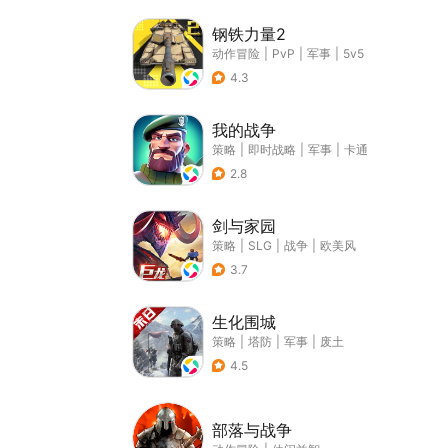
钢铁力量2
动作冒险
|
PvP
|
军事
|
5v5
4.3
我的战争
策略
|
即时战略
|
军事
|
卡通
2.8
剑与家园
策略
|
SLG
|
战争
|
欧美风
3.7
生化围城
策略
|
塔防
|
军事
|
废土
4.5
部落与战争