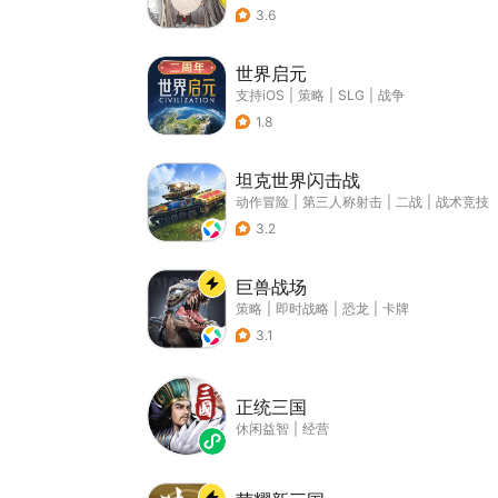
3.6
世界启元
支持iOS
|
策略
|
SLG
|
战争
1.8
坦克世界闪击战
动作冒险
|
第三人称射击
|
二战
|
战术竞技
3.2
巨兽战场
策略
|
即时战略
|
恐龙
|
卡牌
3.1
正统三国
休闲益智
|
经营