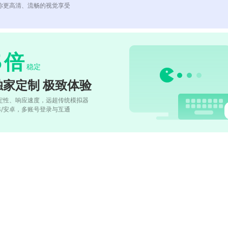
你更高清、流畅的视觉享受
5
倍
稳定
独家定制 极致体验
定性、响应速度，远超传统模拟器
OS/安卓，多账号登录与互通