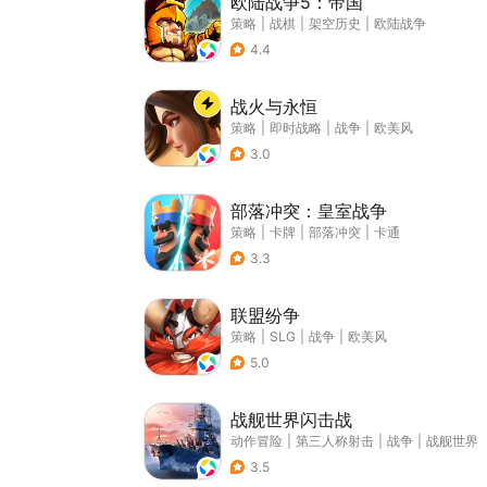
欧陆战争5：帝国
策略
|
战棋
|
架空历史
|
欧陆战争
4.4
战火与永恒
策略
|
即时战略
|
战争
|
欧美风
3.0
部落冲突：皇室战争
策略
|
卡牌
|
部落冲突
|
卡通
3.3
联盟纷争
策略
|
SLG
|
战争
|
欧美风
5.0
战舰世界闪击战
动作冒险
|
第三人称射击
|
战争
|
战舰世界
3.5