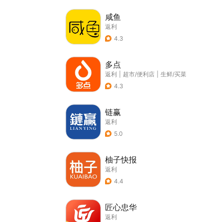
咸鱼
返利
4.3
多点
返利
|
超市/便利店
|
生鲜/买菜
4.3
链赢
返利
5.0
柚子快报
返利
4.4
匠心忠华
返利