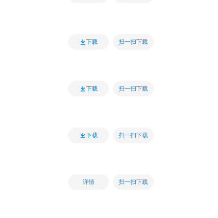
扫一扫下载
下载
扫一扫下载
下载
扫一扫下载
下载
扫一扫下载
详情