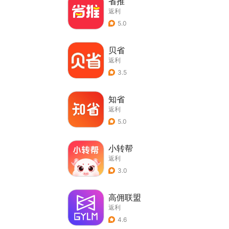
省推
返利
5.0
贝省
返利
3.5
知省
返利
5.0
小转帮
返利
3.0
高佣联盟
返利
4.6