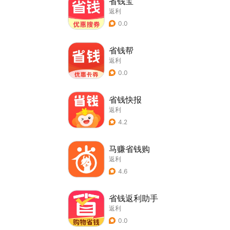
省钱宝
返利
0.0
省钱帮
返利
0.0
省钱快报
返利
4.2
马赚省钱购
返利
4.6
省钱返利助手
返利
0.0