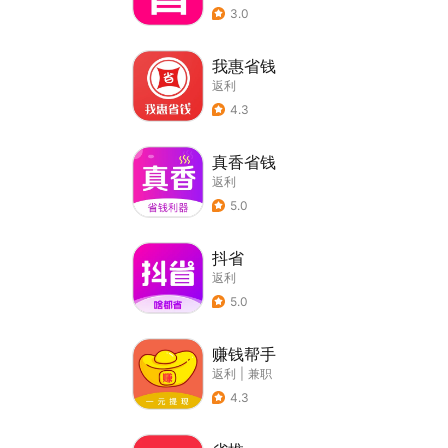
3.0
我惠省钱
返利
4.3
真香省钱
返利
5.0
抖省
返利
5.0
赚钱帮手
返利
|
兼职
4.3