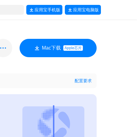
应用宝
手机版
应用宝
电脑版
Mac下载
Apple芯片
配置要求