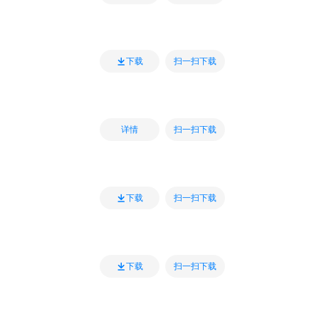
扫一扫下载
下载
扫一扫下载
详情
扫一扫下载
下载
扫一扫下载
下载