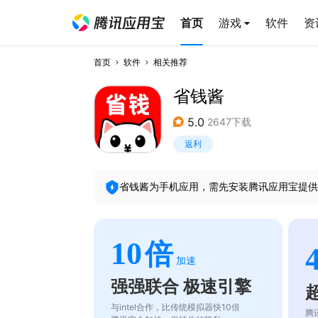
首页
游戏
软件
资
首页
软件
相关推荐
省钱酱
5.0
2647下载
返利
省钱酱
为手机应用，需先安装腾讯应用宝提供
10
倍
加速
强强联合 极速引擎
与intel合作，比传统模拟器快10倍
腾