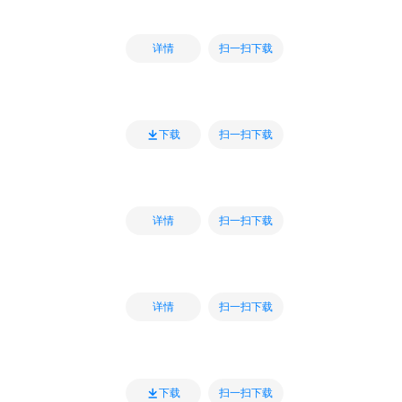
扫一扫下载
详情
扫一扫下载
下载
扫一扫下载
详情
扫一扫下载
详情
扫一扫下载
下载