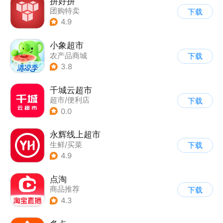
拼好拼
团购特卖
下载
4.9
小象超市
农产品商城
下载
3.8
千城云超市
超市/便利店
下载
0.0
永辉线上超市
生鲜/买菜
下载
4.9
点淘
商品推荐
下载
4.3