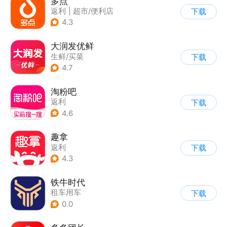
多点
返利
|
超市/便利店
下载
|
生鲜/买菜
4.3
大润发优鲜
生鲜/买菜
下载
4.7
淘粉吧
返利
下载
4.6
趣拿
返利
下载
4.3
铁牛时代
租车用车
下载
0.0