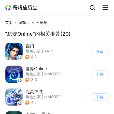
首页
游戏
相关推荐
“弑魂Online”的相关推荐(20)
蜀门
角色扮演
|
ARPG
下载
|
武侠
|
蜀门
4.3
世界Online
角色扮演
|
MMORPG
下载
|
冒险
|
世界OL
3.3
九灵神域
角色扮演
|
MMORPG
下载
|
仙侠
|
中国风
4.2