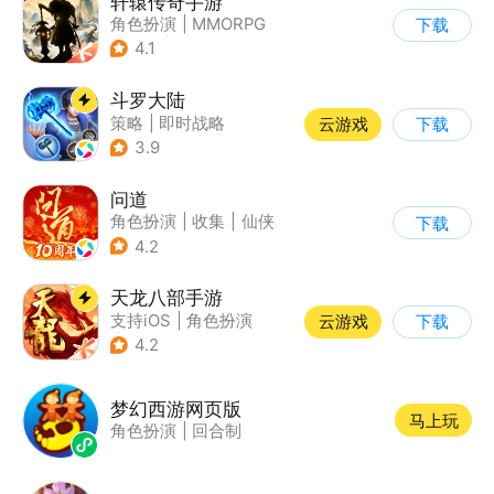
轩辕传奇手游
角色扮演
|
MMORPG
下载
|
神话
|
山海经
4.1
斗罗大陆
策略
|
即时战略
云游戏
下载
|
小说改编
|
斗罗大陆
3.9
问道
角色扮演
|
收集
|
仙侠
下载
|
宠物
4.2
天龙八部手游
支持iOS
|
角色扮演
云游戏
下载
|
MMORPG
|
武侠
4.2
梦幻西游网页版
马上玩
角色扮演
|
回合制