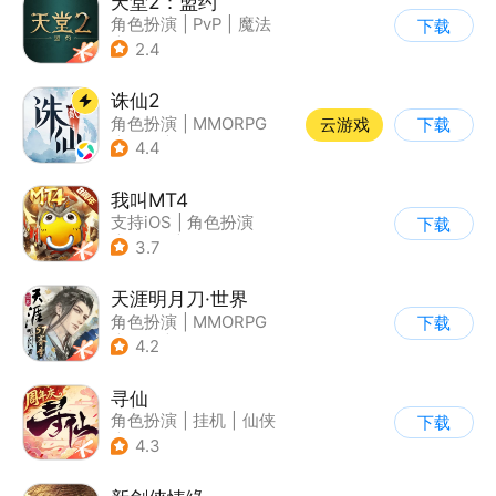
天堂2：盟约
角色扮演
|
PvP
|
魔法
下载
|
开放世界
2.4
诛仙2
角色扮演
|
MMORPG
云游戏
下载
|
仙侠
|
诛仙
4.4
我叫MT4
支持iOS
|
角色扮演
下载
|
ARPG
|
奇幻
3.7
天涯明月刀·世界
角色扮演
|
MMORPG
下载
|
武侠
|
天涯明月刀
4.2
寻仙
角色扮演
|
挂机
|
仙侠
下载
|
寻仙
4.3