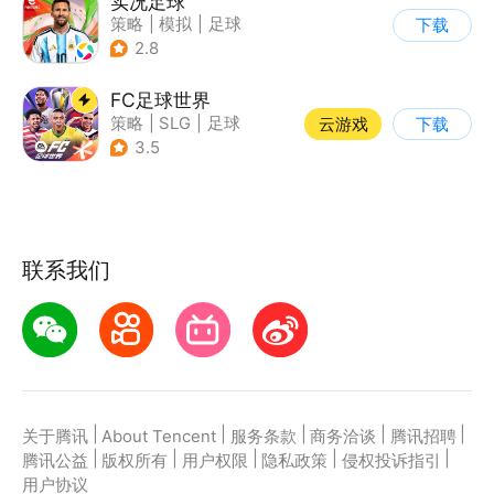
实况足球
策略
|
模拟
|
足球
下载
|
实况足球
2.8
FC足球世界
策略
|
SLG
|
足球
云游戏
下载
|
端游移植
3.5
联系我们
|
|
|
|
|
关于腾讯
About Tencent
服务条款
商务洽谈
腾讯招聘
|
|
|
|
|
腾讯公益
版权所有
用户权限
隐私政策
侵权投诉指引
用户协议