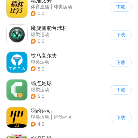
精准比分
体育直播
|
球类运动
下载
|
彩票
0.0
魔旋智能台球杆
球类运动
下载
0.0
铁马高尔夫
球类运动
下载
5.0
畅点足球
球类运动
下载
5.0
羽约运动
球类运动
|
运动社区
下载
4.9