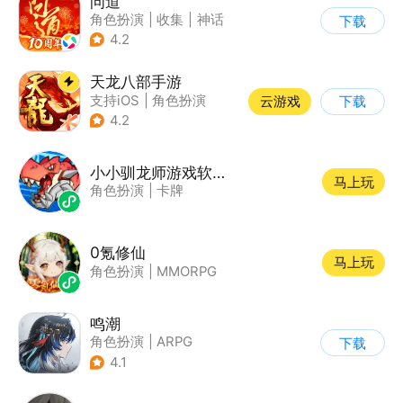
问道
角色扮演
|
收集
|
神话
下载
|
宠物
4.2
天龙八部手游
支持iOS
|
角色扮演
云游戏
下载
|
MMORPG
|
武侠
4.2
小小驯龙师游戏软件V1.0
马上玩
角色扮演
|
卡牌
0氪修仙
马上玩
角色扮演
|
MMORPG
鸣潮
角色扮演
|
ARPG
下载
|
冒险
|
开放世界
4.1