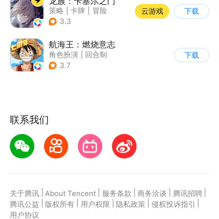
龙族：卡塞尔之门
策略
|
卡牌
|
冒险
云游戏
下载
|
龙族
3.3
航海王：燃烧意志
角色扮演
|
回合制
下载
|
奇幻
|
海贼王
3.7
联系我们
|
|
|
|
|
关于腾讯
About Tencent
服务条款
商务洽谈
腾讯招聘
|
|
|
|
|
腾讯公益
版权所有
用户权限
隐私政策
侵权投诉指引
用户协议