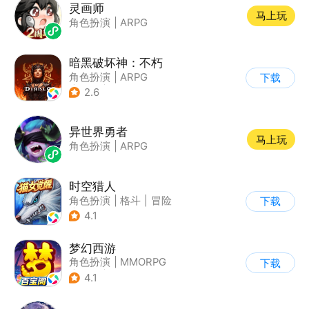
灵画师
马上玩
角色扮演
|
ARPG
暗黑破坏神：不朽
角色扮演
|
ARPG
下载
|
奇幻
|
暗黑破坏神
2.6
异世界勇者
马上玩
角色扮演
|
ARPG
时空猎人
角色扮演
|
格斗
|
冒险
下载
|
时空猎人
4.1
梦幻西游
角色扮演
|
MMORPG
下载
|
西游
|
自由交易
4.1