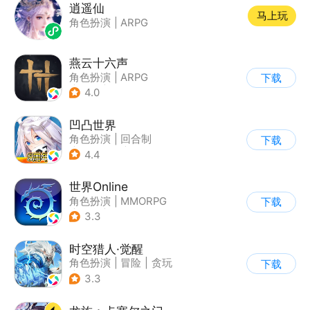
逍遥仙
马上玩
角色扮演
|
ARPG
燕云十六声
角色扮演
|
ARPG
下载
|
武侠
|
开放世界
4.0
凹凸世界
角色扮演
|
回合制
下载
|
动漫改编
|
凹凸世界
4.4
世界Online
角色扮演
|
MMORPG
下载
|
冒险
|
世界OL
3.3
时空猎人·觉醒
角色扮演
|
冒险
|
贪玩
下载
|
街机
3.3