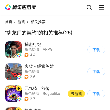
首页
游戏
相关推荐
“驯龙师的契约”的相关推荐(25)
捕盗行纪
角色扮演
|
ARPG
下载
|
武侠
|
剧情
4.4
火柴人绳索英雄
角色扮演
下载
|
第三人称射击
2.6
|
火柴人
|
动作冒险
元气骑士前传
角色扮演
|
Roguelike
云游戏
下载
|
地牢
|
像素风
2.7