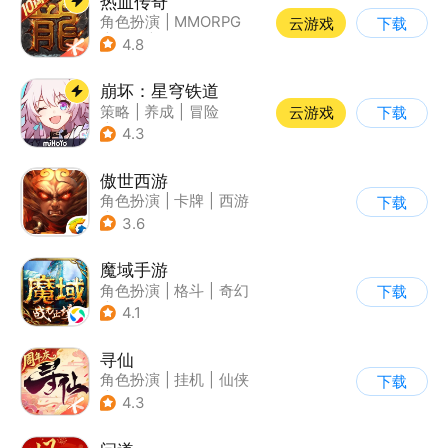
热血传奇
角色扮演
|
MMORPG
云游戏
下载
|
传奇
|
千人同屏
4.8
崩坏：星穹铁道
策略
|
养成
|
冒险
云游戏
下载
|
崩坏
4.3
傲世西游
角色扮演
|
卡牌
|
西游
下载
|
卡通
3.6
魔域手游
角色扮演
|
格斗
|
奇幻
下载
|
魔域
4.1
寻仙
角色扮演
|
挂机
|
仙侠
下载
|
寻仙
4.3