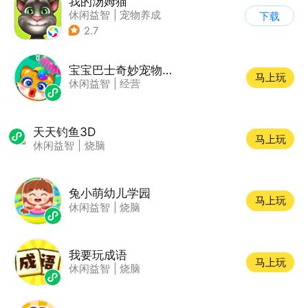
我的汤姆猫
休闲益智
|
宠物养成
下载
|
汤姆猫
|
儿童游戏
2.7
宝宝巴士奇妙宠物美妆店
马上玩
休闲益智
|
经营
天天钓鱼3D
马上玩
休闲益智
|
烧脑
兔小萌幼儿学园
马上玩
休闲益智
|
烧脑
我要玩成语
马上玩
休闲益智
|
烧脑