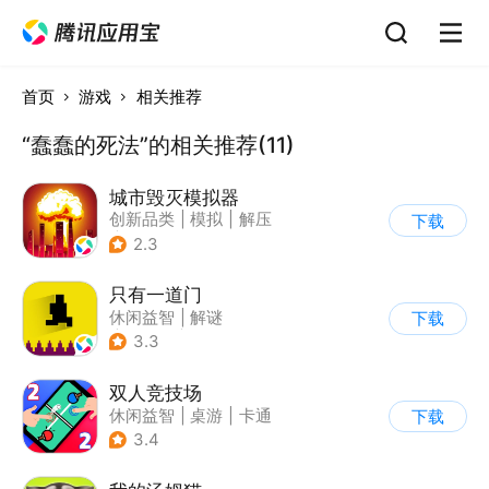
首页
游戏
相关推荐
“蠢蠢的死法”的相关推荐(11)
城市毁灭模拟器
创新品类
|
模拟
|
解压
下载
|
开放世界
2.3
只有一道门
休闲益智
|
解谜
下载
|
像素风
|
通关
3.3
双人竞技场
休闲益智
|
桌游
|
卡通
下载
3.4