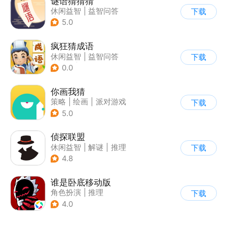
谜语猜猜猜
休闲益智
|
益智问答
下载
|
猜谜
5.0
疯狂猜成语
休闲益智
|
益智问答
下载
|
成语
|
学习教育
0.0
你画我猜
策略
|
绘画
|
派对游戏
下载
|
卡通
5.0
侦探联盟
休闲益智
|
解谜
|
推理
下载
|
侦探
4.8
谁是卧底移动版
角色扮演
|
推理
下载
|
谁是卧底
4.0
|
非对称竞技