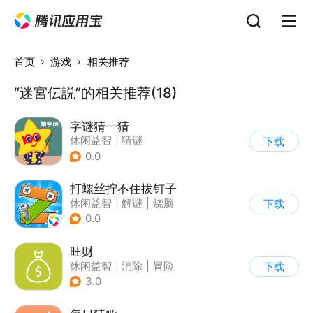
首页
游戏
相关推荐
“迷宮伝説”的相关推荐(18)
字谜猜一猜
休闲益智
|
猜谜
下载
0.0
打螺丝拧不住拔钉子
休闲益智
|
解谜
|
烧脑
下载
|
卡通
0.0
旺财
休闲益智
|
消除
|
冒险
下载
|
卡通
3.0