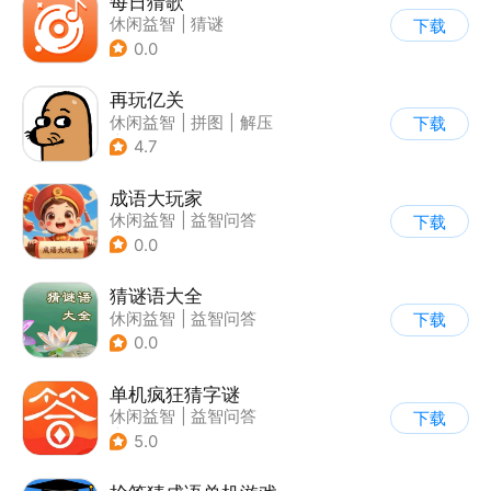
每日猜歌
休闲益智
|
猜谜
下载
0.0
再玩亿关
休闲益智
|
拼图
|
解压
下载
|
解谜
4.7
成语大玩家
休闲益智
|
益智问答
下载
|
成语
0.0
猜谜语大全
休闲益智
|
益智问答
下载
0.0
单机疯狂猜字谜
休闲益智
|
益智问答
下载
|
猜谜
5.0