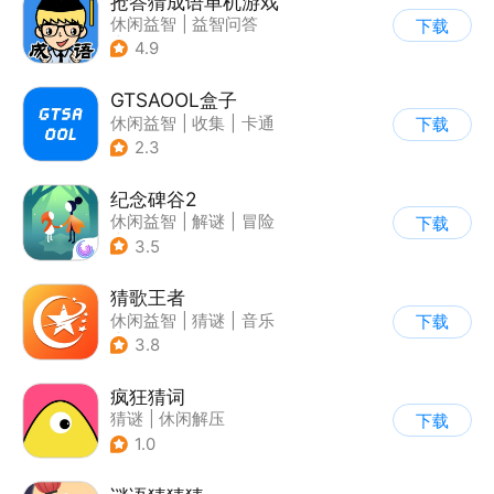
抢答猜成语单机游戏
休闲益智
|
益智问答
下载
|
成语
4.9
GTSAOOL盒子
休闲益智
|
收集
|
卡通
下载
2.3
纪念碑谷2
休闲益智
|
解谜
|
冒险
下载
|
清新
3.5
猜歌王者
休闲益智
|
猜谜
|
音乐
下载
|
益智问答
3.8
疯狂猜词
猜谜
|
休闲解压
下载
1.0