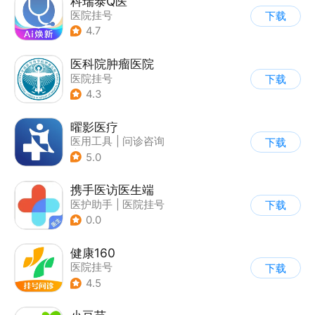
科瑞泰Q医
医院挂号
下载
4.7
医科院肿瘤医院
医院挂号
下载
4.3
曜影医疗
医用工具
|
问诊咨询
下载
|
医护助手
5.0
携手医访医生端
医护助手
|
医院挂号
下载
|
问诊咨询
0.0
健康160
医院挂号
下载
4.5