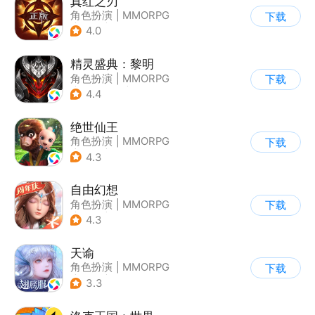
真红之刃
角色扮演
|
MMORPG
下载
|
魔法
|
自由交易
4.0
精灵盛典：黎明
角色扮演
|
MMORPG
下载
|
千人同屏
|
欧美风
4.4
绝世仙王
角色扮演
|
MMORPG
下载
|
神话
|
千人同屏
4.3
自由幻想
角色扮演
|
MMORPG
下载
|
仙侠
|
端游移植
4.3
天谕
角色扮演
|
MMORPG
下载
|
奇幻
|
开放世界
3.3