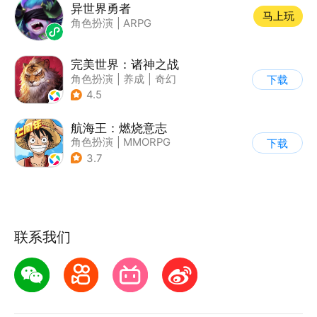
异世界勇者
马上玩
角色扮演
|
ARPG
完美世界：诸神之战
角色扮演
|
养成
|
奇幻
下载
|
完美世界
4.5
航海王：燃烧意志
角色扮演
|
MMORPG
下载
|
奇幻
|
海贼王
3.7
联系我们