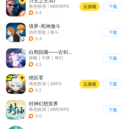
万王之王3D
角色扮演
|
MMORPG
云游戏
下载
|
万王之王
|
开放世界
4.4
境界-死神激斗
动作冒险
|
格斗
下载
|
动漫改编
|
死神
3.4
白荆回廊——古剑奇谭
策略
|
卡牌
|
奇幻
下载
|
古剑奇谭
4.3
绝区零
角色扮演
|
ARPG
云游戏
下载
|
冒险
|
美少女
4.2
封神幻想世界
角色扮演
|
MMORPG
下载
|
奇幻
|
宠物
3.0