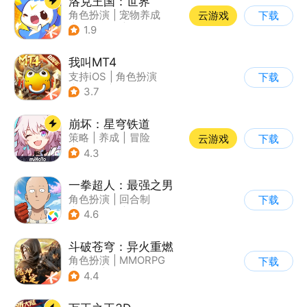
洛克王国：世界
角色扮演
|
宠物养成
云游戏
下载
|
开放世界
|
腾讯
1.9
我叫MT4
支持iOS
|
角色扮演
下载
|
ARPG
|
奇幻
3.7
崩坏：星穹铁道
策略
|
养成
|
冒险
云游戏
下载
|
崩坏
4.3
一拳超人：最强之男
角色扮演
|
回合制
下载
|
动漫改编
|
一拳超人
4.6
斗破苍穹：异火重燃
角色扮演
|
MMORPG
下载
|
奇幻
|
斗破苍穹
4.4