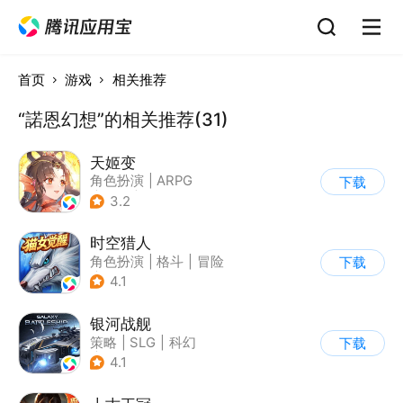
首页
游戏
相关推荐
“諾恩幻想”的相关推荐(31)
天姬变
角色扮演
|
ARPG
下载
|
奇幻
|
剧情
3.2
时空猎人
角色扮演
|
格斗
|
冒险
下载
|
时空猎人
4.1
银河战舰
策略
|
SLG
|
科幻
下载
|
星战
4.1