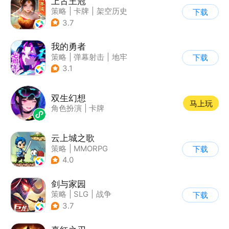
上古王冠
策略
|
卡牌
|
架空历史
下载
|
欧美风
3.7
我的勇者
策略
|
弹幕射击
|
地牢
下载
|
中国风
3.1
双生幻想
马上玩
角色扮演
|
卡牌
云上城之歌
策略
|
MMORPG
下载
|
异世界
|
宠物
4.0
剑与家园
策略
|
SLG
|
战争
下载
|
欧美风
3.7