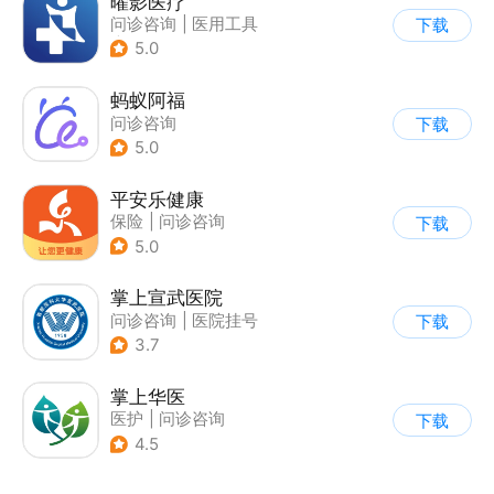
曜影医疗
问诊咨询
|
医用工具
下载
|
医护助手
5.0
蚂蚁阿福
问诊咨询
下载
5.0
平安乐健康
保险
|
问诊咨询
下载
5.0
掌上宣武医院
问诊咨询
|
医院挂号
下载
3.7
掌上华医
医护
|
问诊咨询
下载
4.5