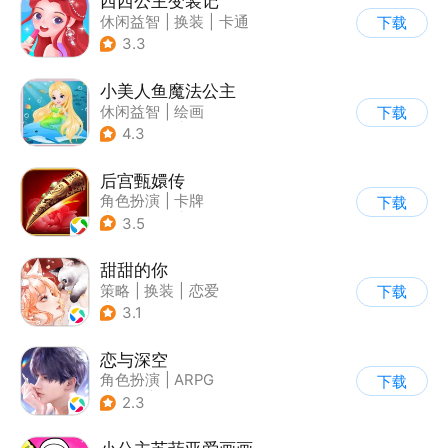
西西公主变装记
休闲益智
|
换装
|
卡通
下载
3.3
小美人鱼魔法公主
休闲益智
|
绘画
下载
|
儿童游戏
|
填色
4.3
后宫甄嬛传
角色扮演
|
卡牌
下载
|
架空历史
|
甄嬛传
3.5
甜甜的你
策略
|
换装
|
恋爱
下载
|
乙女
3.1
恋与深空
角色扮演
|
ARPG
下载
|
恋爱
|
乙女
2.3