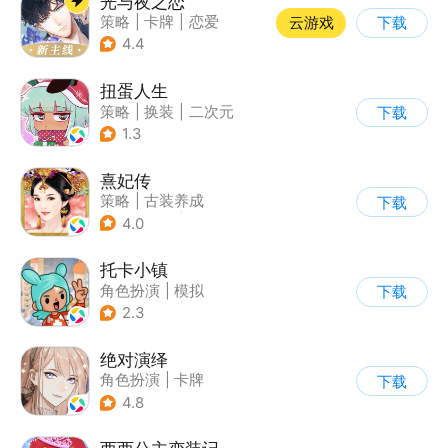
光与夜之恋
策略
|
卡牌
|
恋爱
云游戏
下载
|
乙女
4.4
扭蛋人生
策略
|
换装
|
二次元
下载
|
休闲益智
1.3
熹妃传
策略
|
古装养成
下载
|
架空历史
|
熹妃传
4.0
托卡小镇
角色扮演
|
模拟
下载
|
儿童游戏
|
Q版
2.3
绝对演绎
角色扮演
|
卡牌
下载
|
演艺圈
|
女性向
4.8