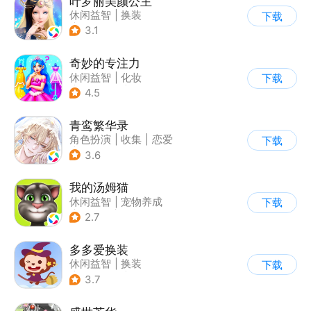
叶罗丽美颜公主
休闲益智
|
换装
下载
|
动漫改编
3.1
|
精灵梦叶罗丽
奇妙的专注力
休闲益智
|
化妆
下载
|
宝宝巴士
|
儿童游戏
4.5
青鸾繁华录
角色扮演
|
收集
|
恋爱
下载
|
女性向
3.6
我的汤姆猫
休闲益智
|
宠物养成
下载
|
汤姆猫
|
儿童游戏
2.7
多多爱换装
休闲益智
|
换装
下载
|
儿童游戏
|
卡通
3.7