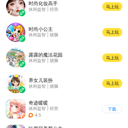
时尚化妆高手
马上玩
休闲益智
|
经营
时尚小公主
马上玩
休闲益智
|
烧脑
露露的魔法花园
马上玩
休闲益智
|
烧脑
养女儿装扮
马上玩
休闲益智
|
烧脑
奇迹暖暖
休闲益智
|
经营
下载
|
美少女
|
动漫
4.5