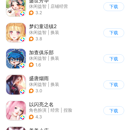
盛世芳华
休闲益智
|
店铺经营
下载
|
架空历史
|
女性向
3.2
梦幻童话镇2
休闲益智
|
换装
下载
|
女性向
|
二次元
3.8
加查俱乐部
休闲益智
|
换装
下载
1.6
盛唐烟雨
休闲益智
|
换装
下载
|
架空历史
|
剧情
3.0
以闪亮之名
角色扮演
|
经营
|
捏脸
下载
|
二次元
4.3