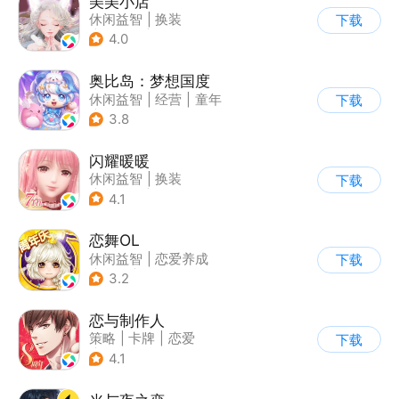
美美小店
休闲益智
|
换装
下载
|
女性向
|
卡通
4.0
奥比岛：梦想国度
休闲益智
|
经营
|
童年
下载
|
萌系
3.8
闪耀暖暖
休闲益智
|
换装
下载
|
美少女
|
二次元
4.1
恋舞OL
休闲益智
|
恋爱养成
下载
|
仙侠
|
女性向
3.2
恋与制作人
策略
|
卡牌
|
恋爱
下载
|
乙女
4.1