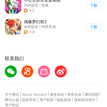
小公主苏菲亚爱画画
休闲益智
|
收集
下载
|
儿童游戏
|
卡通
4.2
偶像梦幻祭2
休闲益智
|
明星养成
下载
|
音乐
|
偶像梦幻祭
3.9
联系我们
|
|
|
|
|
关于腾讯
About Tencent
服务条款
商务洽谈
腾讯招聘
|
|
|
|
|
腾讯公益
版权所有
用户权限
隐私政策
侵权投诉指引
用户协议