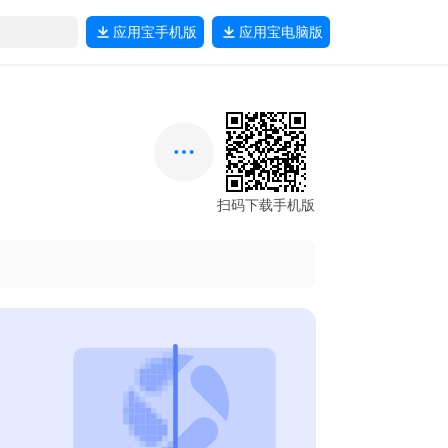
应用宝
手机版
应用宝
电脑版
扫码下载手机版