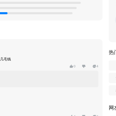
热
几毛钱
0
4
网