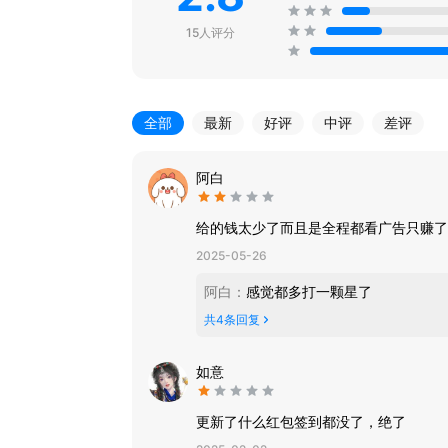
15人评分
全部
最新
好评
中评
差评
阿白
给的钱太少了而且是全程都看广告只赚了
2025-05-26
阿白
：
感觉都多打一颗星了
共
4
条回复
如意
更新了什么红包签到都没了，绝了