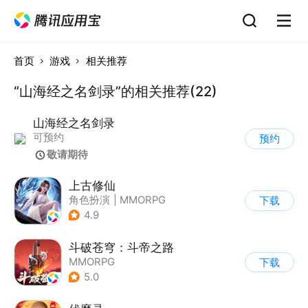
首页
游戏
相关推荐
“山海经之名剑录”的相关推荐(22)
山海经之名剑录
可预约
预约
敬请期待
上古修仙
角色扮演
|
MMORPG
下载
|
仙侠
|
剧情
4.9
斗破苍穹：斗帝之路
MMORPG
下载
5.0