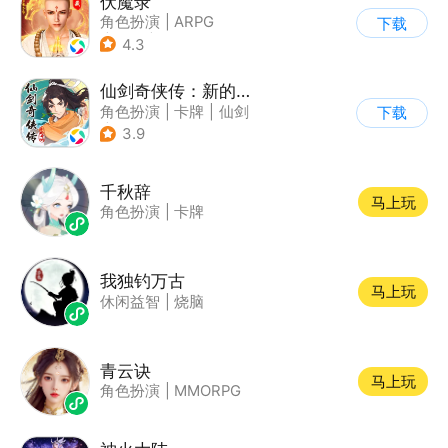
伏魔录
角色扮演
|
ARPG
下载
|
仙侠
|
中国风
4.3
仙剑奇侠传：新的开始
角色扮演
|
卡牌
|
仙剑
下载
|
剧情
3.9
千秋辞
马上玩
角色扮演
|
卡牌
我独钓万古
马上玩
休闲益智
|
烧脑
青云诀
马上玩
角色扮演
|
MMORPG