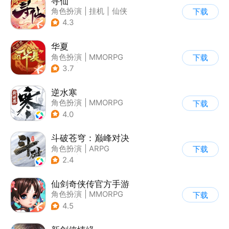
寻仙
角色扮演
|
挂机
|
仙侠
下载
|
寻仙
4.3
华夏
角色扮演
|
MMORPG
下载
|
神话
|
端游移植
3.7
逆水寒
角色扮演
|
MMORPG
下载
|
武侠
|
开放世界
4.0
斗破苍穹：巅峰对决
角色扮演
|
ARPG
下载
|
奇幻
|
斗破苍穹
2.4
仙剑奇侠传官方手游
角色扮演
|
MMORPG
下载
|
仙侠
|
仙剑
4.5