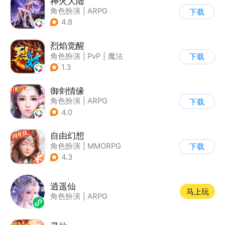
神火大陆
角色扮演
|
ARPG
下载
|
奇幻
|
自由交易
4.8
烈焰觉醒
角色扮演
|
PvP
|
魔法
下载
|
烧脑
1.3
御剑情缘
角色扮演
|
ARPG
下载
|
仙侠
|
开放世界
4.0
自由幻想
角色扮演
|
MMORPG
下载
|
仙侠
|
端游移植
4.3
逍遥仙
马上玩
角色扮演
|
ARPG