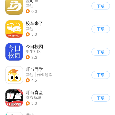
金叮当
其他
下载
0.0
校车来了
其他
下载
5.0
今日校园
学生社区
下载
3.3
叮当同学
其他
|
作业题库
下载
|
知识共享
4.5
叮当盲盒
潮流商城
下载
5.0