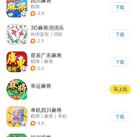
四川麻将
棋牌
下载
3.6
3D麻将消消乐
休闲益智
|
消除
下载
2.5
星辰广东麻将
棋牌
|
麻将
下载
5.0
幸运麻将
马上玩
单机四川麻将
棋牌
|
麻将
|
单机
下载
4.9