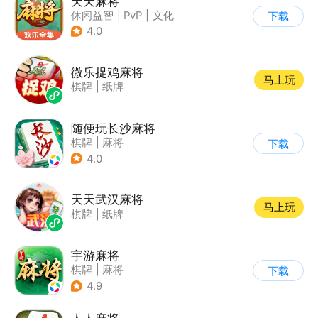
天天麻将
休闲益智
|
PvP
|
文化
下载
|
匹配对战
4.0
微乐捉鸡麻将
马上玩
棋牌
|
纸牌
随便玩长沙麻将
棋牌
|
麻将
下载
4.0
天天武汉麻将
马上玩
棋牌
|
纸牌
宇游麻将
棋牌
|
麻将
下载
4.9