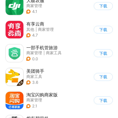
大疆农服
商家管理
下载
4.1
有享云商
其他
|
商家管理
下载
4.7
一部手机管旅游
商家管理
|
商家工具
下载
|
效率办公
0.0
美团骑手
商家工具
下载
3.6
淘宝闪购商家版
商家管理
下载
2.1