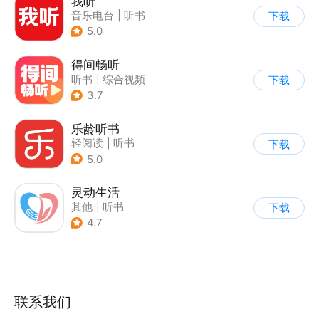
我听
音乐电台
|
听书
下载
5.0
得间畅听
听书
|
综合视频
下载
3.7
乐龄听书
轻阅读
|
听书
下载
5.0
灵动生活
其他
|
听书
下载
4.7
联系我们