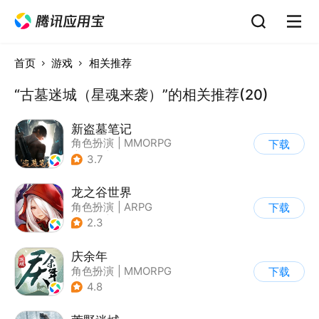
首页
游戏
相关推荐
“古墓迷城（星魂来袭）”的相关推荐(20)
新盗墓笔记
角色扮演
|
MMORPG
下载
|
冒险
|
盗墓笔记
3.7
龙之谷世界
角色扮演
|
ARPG
下载
|
奇幻
|
开放世界
2.3
庆余年
角色扮演
|
MMORPG
下载
|
架空历史
|
庆余年
4.8