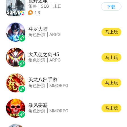
荒野迷城
策略
|
SLG
|
末日
下载
|
废土
1.6
斗罗大陆
马上玩
角色扮演
|
ARPG
大天使之剑H5
马上玩
角色扮演
|
ARPG
天龙八部手游
马上玩
角色扮演
|
MMORPG
暴风要塞
马上玩
角色扮演
|
MMORPG