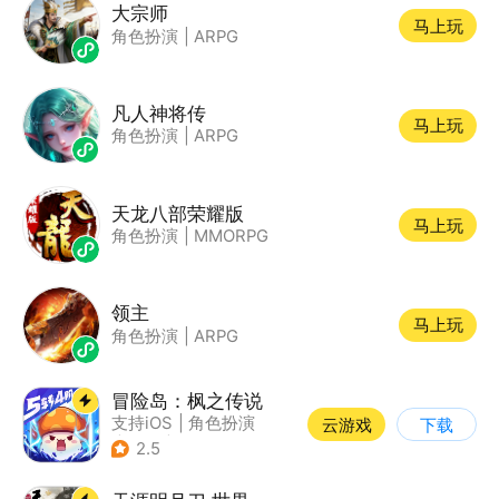
大宗师
马上玩
角色扮演
|
ARPG
凡人神将传
马上玩
角色扮演
|
ARPG
天龙八部荣耀版
马上玩
角色扮演
|
MMORPG
领主
马上玩
角色扮演
|
ARPG
冒险岛：枫之传说
支持iOS
|
角色扮演
云游戏
下载
|
放置
|
冒险
2.5