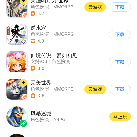
天涯明月刀·世界
角色扮演
|
MMORPG
云游戏
下载
|
武侠
|
天涯明月刀
4.2
逆水寒
角色扮演
|
MMORPG
下载
|
武侠
|
开放世界
4.0
仙境传说：爱如初见
支持iOS
|
角色扮演
下载
|
ARPG
|
冒险
3.0
完美世界
角色扮演
|
MMORPG
云游戏
下载
|
奇幻
|
完美世界
3.6
风暴迷城
马上玩
角色扮演
|
ARPG