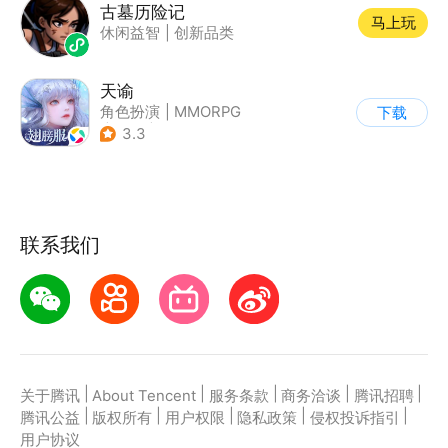
古墓历险记
马上玩
休闲益智
|
创新品类
天谕
角色扮演
|
MMORPG
下载
|
奇幻
|
开放世界
3.3
联系我们
|
|
|
|
|
关于腾讯
About Tencent
服务条款
商务洽谈
腾讯招聘
|
|
|
|
|
腾讯公益
版权所有
用户权限
隐私政策
侵权投诉指引
用户协议