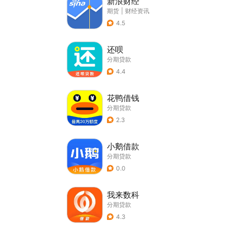
新浪财经
期货
|
财经资讯
4.5
还呗
分期贷款
4.4
花鸭借钱
分期贷款
2.3
小鹅借款
分期贷款
0.0
我来数科
分期贷款
4.3