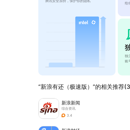
腾讯安全加持，保护你的隐私
给
独
账
“新浪有还（极速版）”的相关推荐(3
新浪新闻
综合资讯
3.4