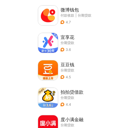
微博钱包
付款收款
|
分期贷款
4.7
宜享花
分期贷款
3.6
豆豆钱
分期贷款
4.5
拍拍贷借款
分期贷款
4.4
度小满金融
分期贷款