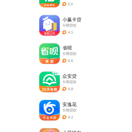
5.0
小赢卡贷
分期贷款
4.5
省呗
分期贷款
4.6
众安贷
分期贷款
4.8
安逸花
分期贷款
4.2