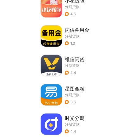
小花钱包
分期贷款
4.6
闪借备用金
分期贷款
1.0
维信闪贷
分期贷款
4.4
星图金融
分期贷款
3.6
时光分期
分期贷款
4.4