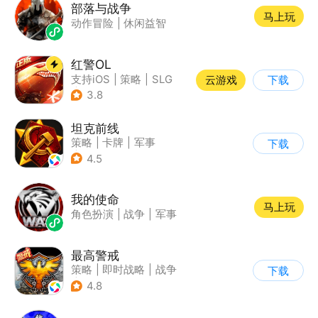
部落与战争
马上玩
动作冒险
|
休闲益智
红警OL
支持iOS
|
策略
|
SLG
云游戏
下载
|
二战
3.8
坦克前线
策略
|
卡牌
|
军事
下载
|
战术竞技
4.5
我的使命
马上玩
角色扮演
|
战争
|
军事
最高警戒
策略
|
即时战略
|
战争
下载
|
红警
4.8