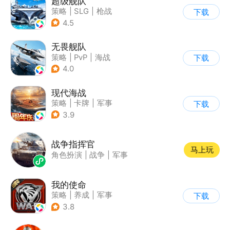
超级舰队
策略
|
SLG
|
枪战
下载
|
写实
4.5
无畏舰队
策略
|
PvP
|
海战
下载
|
写实
4.0
现代海战
策略
|
卡牌
|
军事
下载
|
战术竞技
3.9
战争指挥官
马上玩
角色扮演
|
战争
|
军事
我的使命
策略
|
养成
|
军事
下载
|
紧急救援
3.8