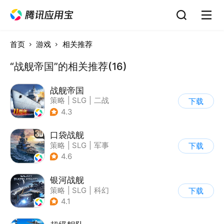
首页
游戏
相关推荐
“战舰帝国”的相关推荐(16)
战舰帝国
策略
|
SLG
|
二战
下载
|
写实
4.3
口袋战舰
策略
|
SLG
|
军事
下载
|
写实
4.6
银河战舰
策略
|
SLG
|
科幻
下载
|
星战
4.1