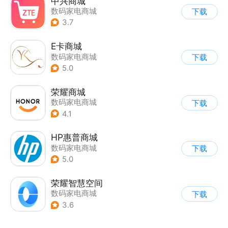
中兴商城
数码家电商城
下载
3.7
E卡商城
数码家电商城
下载
5.0
荣耀商城
数码家电商城
下载
4.1
HP惠普商城
数码家电商城
下载
5.0
荣耀智慧空间
数码家电商城
下载
3.6