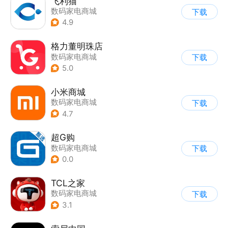
飞利猫
数码家电商城
下载
4.9
格力董明珠店
数码家电商城
下载
5.0
小米商城
数码家电商城
下载
4.7
超G购
数码家电商城
下载
0.0
TCL之家
数码家电商城
下载
3.1