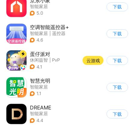
京东小家
智能家居
下载
5.0
空调智能遥控器+
智能家居
|
遥控器
下载
4.6
蛋仔派对
休闲益智
|
PvP
云游戏
下载
|
派对游戏
|
卡通
4.1
智慧光明
智能家居
下载
1.1
DREAME
智能家居
下载
4.4