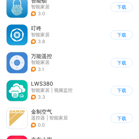
智能锁
智能家居
下载
3.0
叮咚
智能家居
下载
3.8
万能遥控
智能家居
下载
3.1
LWS380
智能家居
|
视频监控
下载
3.3
金制空气
遥控器
|
智能家居
下载
|
家居装修
0.0