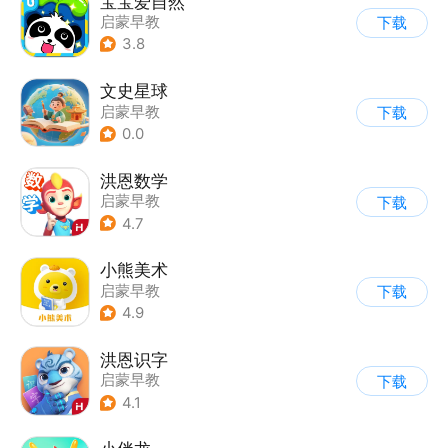
宝宝爱自然
启蒙早教
下载
3.8
文史星球
启蒙早教
下载
0.0
洪恩数学
启蒙早教
下载
4.7
小熊美术
启蒙早教
下载
4.9
洪恩识字
启蒙早教
下载
4.1