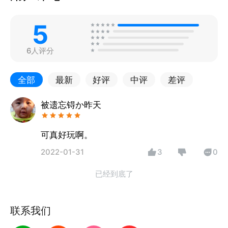
5
6人评分
全部
最新
好评
中评
差评
被遗忘锝か昨天
可真好玩啊。
2022-01-31
3
0
已经到底了
联系我们