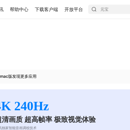
讯
帮助中心
下载客户端
开放平台
mac版发现更多应用
4K 240Hz
超清画质 超高帧率 极致视觉体验
讯独家智能音画调校技术