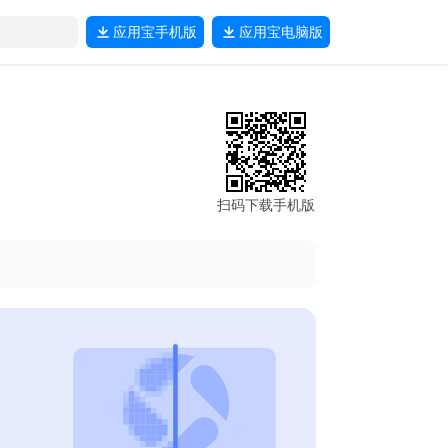
应用宝
手机版
应用宝
电脑版
扫码下载手机版