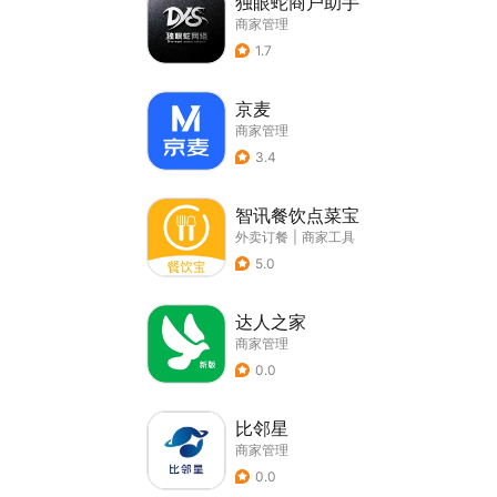
独眼蛇商户助手
商家管理
1.7
京麦
商家管理
3.4
智讯餐饮点菜宝
外卖订餐
|
商家工具
5.0
达人之家
商家管理
0.0
比邻星
商家管理
0.0