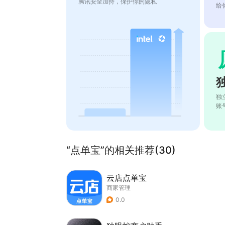
腾讯安全加持，保护你的隐私
给
独
账
“点单宝”的相关推荐(30)
云店点单宝
商家管理
0.0