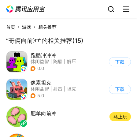
首页
游戏
相关推荐
“哥俩向前冲”的相关推荐(15)
跑酷冲冲冲
休闲益智
|
跑酷
|
解压
下载
|
清新
0.0
像素坦克
休闲益智
|
射击
|
坦克
下载
|
像素风
5.0
肥羊向前冲
马上玩