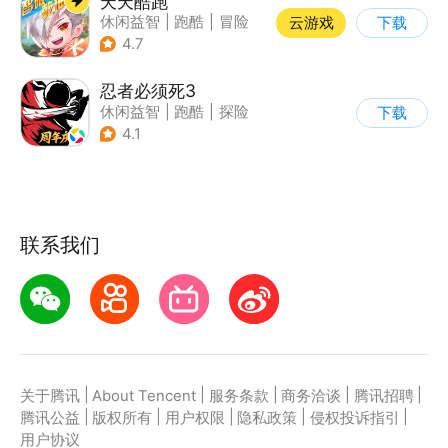
天天酷跑
休闲益智
|
跑酷
|
冒险
云游戏
下载
|
萌系
4.7
忍者必须死3
休闲益智
|
跑酷
|
探险
下载
|
和风
4.1
联系我们
|
|
|
|
|
关于腾讯
About Tencent
服务条款
商务洽谈
腾讯招聘
|
|
|
|
|
腾讯公益
版权所有
用户权限
隐私政策
侵权投诉指引
用户协议