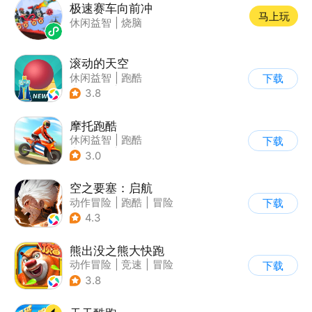
极速赛车向前冲
马上玩
休闲益智
|
烧脑
滚动的天空
休闲益智
|
跑酷
下载
|
女性向
|
卡通
3.8
摩托跑酷
休闲益智
|
跑酷
下载
|
摩托车
|
横版过关
3.0
空之要塞：启航
动作冒险
|
跑酷
|
冒险
下载
|
剧情
4.3
熊出没之熊大快跑
动作冒险
|
竞速
|
冒险
下载
|
熊出没
3.8