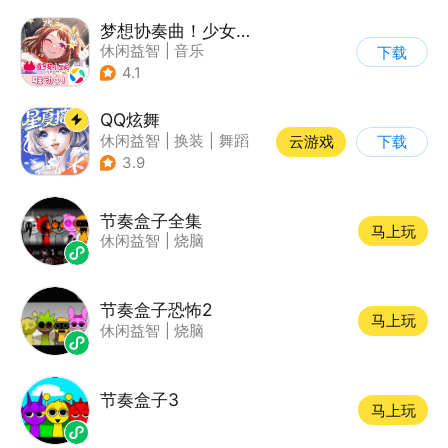
梦想协奏曲！少女乐团派对！
休闲益智
|
音乐
下载
|
美少女
|
二次元
4.1
QQ炫舞
休闲益智
|
换装
|
舞蹈
云游戏
下载
|
美少女
3.9
节奏盒子全集
马上玩
休闲益智
|
烧脑
节奏盒子恐怖2
马上玩
休闲益智
|
烧脑
节奏盒子3
马上玩