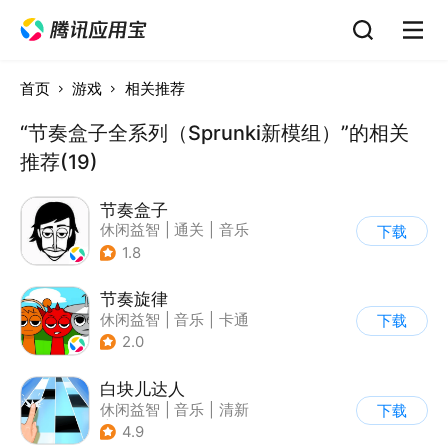
首页
游戏
相关推荐
“节奏盒子全系列（Sprunki新模组）”的相关
推荐(19)
节奏盒子
休闲益智
|
通关
|
音乐
下载
1.8
节奏旋律
休闲益智
|
音乐
|
卡通
下载
2.0
白块儿达人
休闲益智
|
音乐
|
清新
下载
|
多比特
4.9