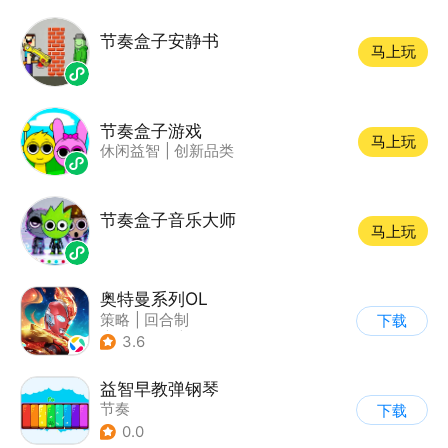
节奏盒子安静书
马上玩
节奏盒子游戏
马上玩
休闲益智
|
创新品类
节奏盒子音乐大师
马上玩
奥特曼系列OL
策略
|
回合制
下载
|
动漫改编
|
奥特曼
3.6
益智早教弹钢琴
节奏
下载
0.0