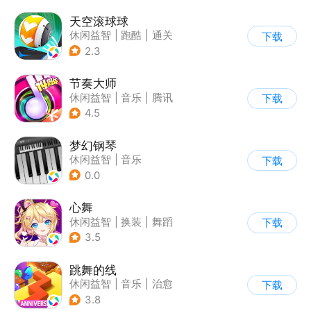
天空滚球球
休闲益智
|
跑酷
|
通关
下载
2.3
节奏大师
休闲益智
|
音乐
|
腾讯
下载
4.5
梦幻钢琴
休闲益智
|
音乐
下载
0.0
心舞
休闲益智
|
换装
|
舞蹈
下载
|
结婚
3.5
跳舞的线
休闲益智
|
音乐
|
治愈
下载
3.8