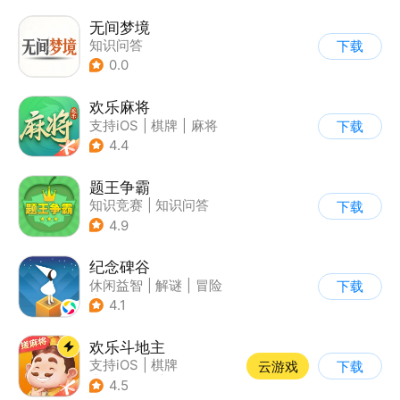
无间梦境
知识问答
下载
0.0
欢乐麻将
支持iOS
|
棋牌
|
麻将
下载
|
腾讯
4.4
题王争霸
知识竞赛
|
知识问答
下载
4.9
纪念碑谷
休闲益智
|
解谜
|
冒险
下载
|
治愈
4.1
欢乐斗地主
支持iOS
|
棋牌
云游戏
下载
|
即时战略
|
Q版
4.5