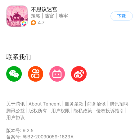
不思议迷宫
策略
|
迷宫
|
地牢
下载
|
史莱姆
4.7
联系我们
|
|
|
|
|
关于腾讯
About Tencent
服务条款
商务洽谈
腾讯招聘
|
|
|
|
|
腾讯公益
版权所有
用户权限
隐私政策
侵权投诉指引
用户协议
版本号:
9.2.5
备案号: 粤B2-20090059-1623A