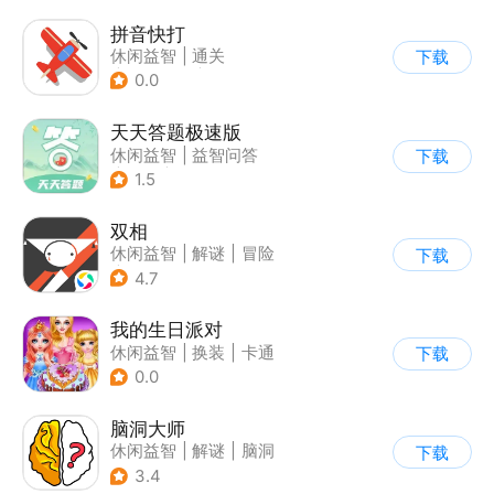
拼音快打
休闲益智
|
通关
下载
|
学习教育
|
儿童游戏
0.0
天天答题极速版
休闲益智
|
益智问答
下载
|
文化
|
烧脑
1.5
双相
休闲益智
|
解谜
|
冒险
下载
|
公益
4.7
我的生日派对
休闲益智
|
换装
|
卡通
下载
0.0
脑洞大师
休闲益智
|
解谜
|
脑洞
下载
3.4