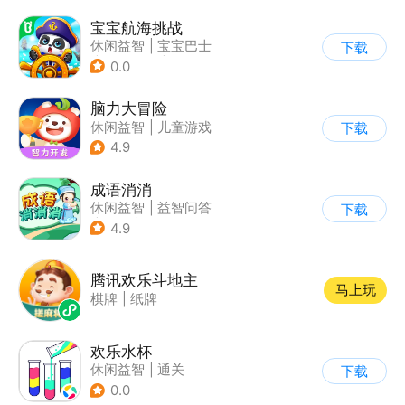
宝宝航海挑战
休闲益智
|
宝宝巴士
下载
|
学习教育
|
卡通
0.0
脑力大冒险
休闲益智
|
儿童游戏
下载
|
卡通
|
学习教育
4.9
成语消消
休闲益智
|
益智问答
下载
|
成语
|
学习教育
4.9
腾讯欢乐斗地主
马上玩
棋牌
|
纸牌
欢乐水杯
休闲益智
|
通关
下载
0.0