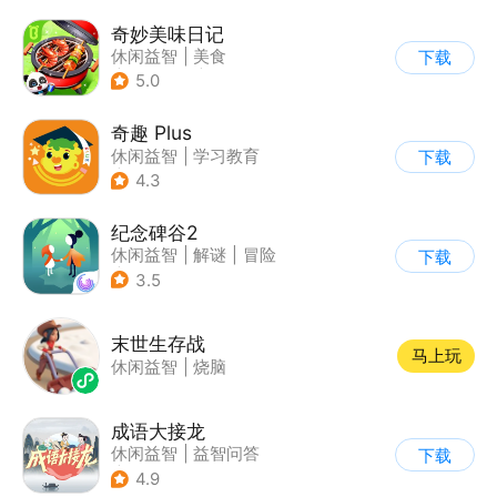
奇妙美味日记
休闲益智
|
美食
下载
|
宝宝巴士
|
学习教育
5.0
奇趣 Plus
休闲益智
|
学习教育
下载
|
儿童游戏
4.3
纪念碑谷2
休闲益智
|
解谜
|
冒险
下载
|
清新
3.5
末世生存战
马上玩
休闲益智
|
烧脑
成语大接龙
休闲益智
|
益智问答
下载
|
成语
4.9