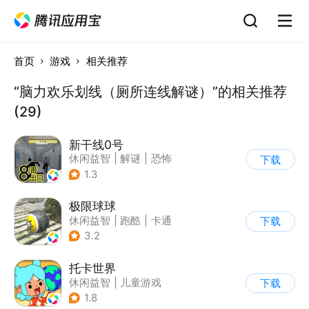
首页
游戏
相关推荐
“脑力欢乐划线（厕所连线解谜）”的相关推荐
(29)
新干线0号
休闲益智
|
解谜
|
恐怖
下载
|
写实
1.3
极限球球
休闲益智
|
跑酷
|
卡通
下载
3.2
托卡世界
休闲益智
|
儿童游戏
下载
1.8