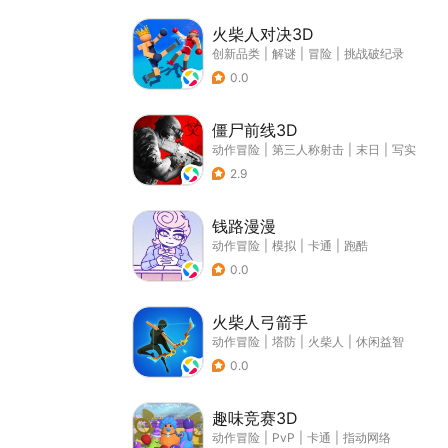
火柴人对决3D
创新品类
|
解谜
|
冒险
|
挑战破纪录
0.0
僵尸前线3D
动作冒险
|
第三人称射击
|
末日
|
写实
2.9
钱路漫漫
动作冒险
|
模拟
|
卡通
|
跑酷
0.0
火柴人弓箭手
动作冒险
|
塔防
|
火柴人
|
休闲益智
0.0
趣味竞赛3D
动作冒险
|
PvP
|
卡通
|
指动网络