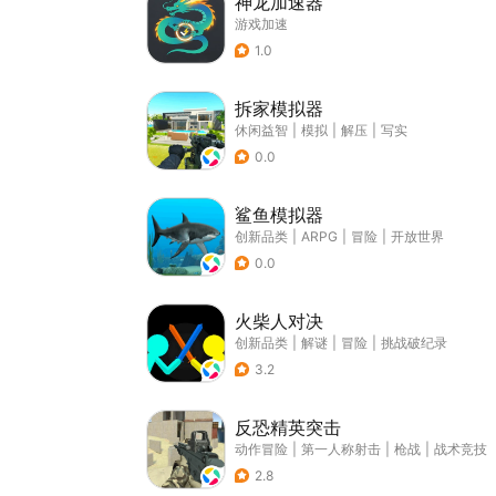
神龙加速器
游戏加速
1.0
拆家模拟器
休闲益智
|
模拟
|
解压
|
写实
0.0
鲨鱼模拟器
创新品类
|
ARPG
|
冒险
|
开放世界
0.0
火柴人对决
创新品类
|
解谜
|
冒险
|
挑战破纪录
3.2
反恐精英突击
动作冒险
|
第一人称射击
|
枪战
|
战术竞技
2.8