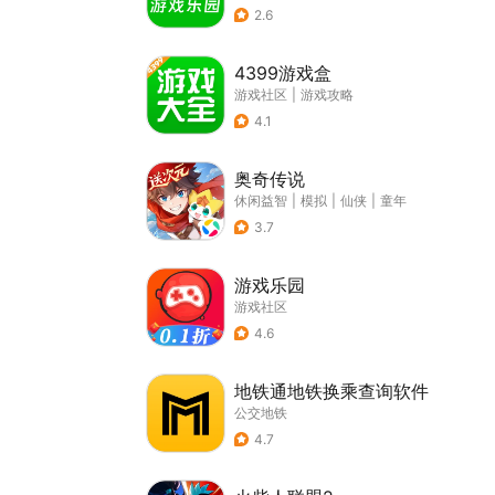
2.6
4399游戏盒
游戏社区
|
游戏攻略
4.1
奥奇传说
休闲益智
|
模拟
|
仙侠
|
童年
3.7
游戏乐园
游戏社区
4.6
地铁通地铁换乘查询软件
公交地铁
4.7