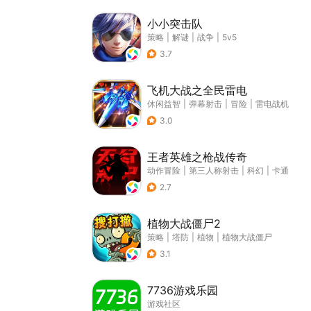
小小突击队
策略
|
解谜
|
战争
|
5v5
3.7
飞机大战之全民雷电
休闲益智
|
弹幕射击
|
冒险
|
雷电战机
3.0
王者英雄之枪战传奇
动作冒险
|
第三人称射击
|
科幻
|
卡通
2.7
植物大战僵尸2
策略
|
塔防
|
植物
|
植物大战僵尸
3.1
7736游戏乐园
游戏社区