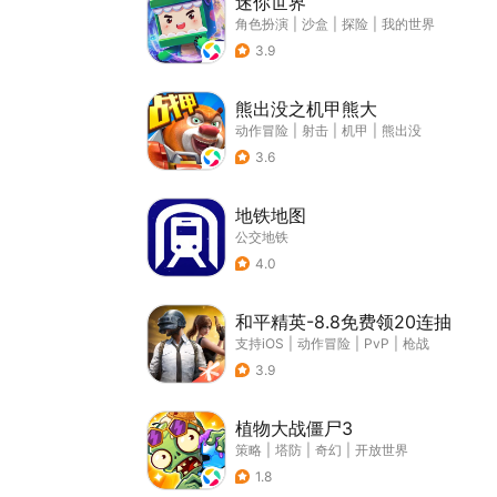
迷你世界
角色扮演
|
沙盒
|
探险
|
我的世界
3.9
熊出没之机甲熊大
动作冒险
|
射击
|
机甲
|
熊出没
3.6
地铁地图
公交地铁
4.0
和平精英-8.8免费领20连抽
支持iOS
|
动作冒险
|
PvP
|
枪战
3.9
植物大战僵尸3
策略
|
塔防
|
奇幻
|
开放世界
1.8