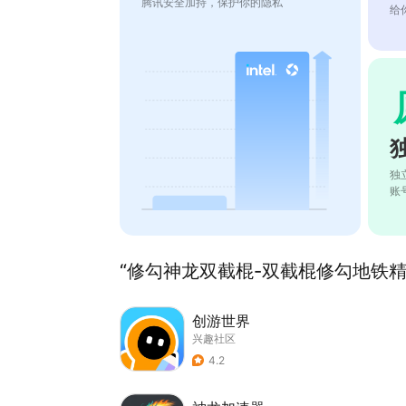
腾讯安全加持，保护你的隐私
给
独
账
“修勾神龙双截棍-双截棍修勾地铁精英
创游世界
兴趣社区
4.2