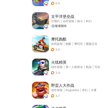
0.0
太平洋堡垒战
可预约
|
动作冒险
|
格斗
|
科幻
敬请期待
摩托跑酷
休闲益智
|
跑酷
|
摩托车
|
横版过关
3.0
火线精英
动作冒险
|
第一人称射击
|
枪战
|
写实
3.4
野蛮人大作战
动作冒险
|
Roguelike
|
奇幻
|
卡通
3.7