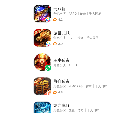
无双斩
角色扮演
|
ARPG
|
传奇
|
千人同屏
4.2
傲世龙城
角色扮演
|
PvP
|
传奇
|
千人同屏
3.9
主宰传奇
角色扮演
|
ARPG
热血传奇
角色扮演
|
MMORPG
|
传奇
|
千人同屏
4.8
龙之觉醒
角色扮演
|
放置
|
传奇
|
千人同屏