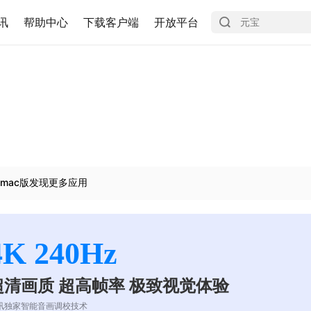
讯
帮助中心
下载客户端
开放平台
mac版发现更多应用
4K 240Hz
超清画质 超高帧率 极致视觉体验
讯独家智能音画调校技术