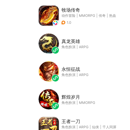
牧场传奇
动作冒险
|
MMORPG
|
传奇
|
热血
1.0
真龙英雄
角色扮演
|
ARPG
永恒征战
角色扮演
|
ARPG
辉煌岁月
角色扮演
|
MMORPG
王者一刀
角色扮演
|
ARPG
|
仙侠
|
千人同屏