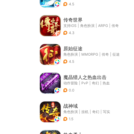
4.5
传奇世界
支持iOS
|
角色扮演
|
ARPG
|
传奇
4.3
原始征途
角色扮演
|
MMORPG
|
传奇
|
征途
4.5
魔晶猎人之热血出击
动作冒险
|
PvP
|
奇幻
|
热血
0.0
战神域
角色扮演
|
挂机
|
奇幻
|
写实
1.5