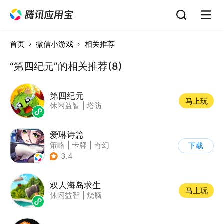
首页
微信小游戏
相关推荐
“第四纪元”的相关推荐(8)
第四纪元
马上玩
休闲益智
|
塔防
爱琳诗篇
策略
|
卡牌
|
奇幻
下载
|
美少女
3.4
双人海岛求生
马上玩
休闲益智
|
烧脑