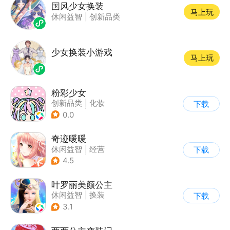
国风少女换装
马上玩
休闲益智
|
创新品类
少女换装小游戏
马上玩
粉彩少女
创新品类
|
化妆
下载
|
女性向
|
卡通
0.0
奇迹暖暖
休闲益智
|
经营
下载
|
美少女
|
动漫
4.5
叶罗丽美颜公主
休闲益智
|
换装
下载
|
动漫改编
3.1
|
精灵梦叶罗丽