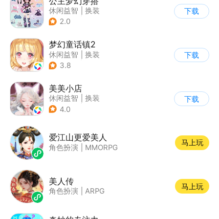
公主梦幻穿搭
休闲益智
|
换装
下载
|
女性向
|
卡通
2.0
梦幻童话镇2
休闲益智
|
换装
下载
|
女性向
|
二次元
3.8
美美小店
休闲益智
|
换装
下载
|
女性向
|
卡通
4.0
爱江山更爱美人
马上玩
角色扮演
|
MMORPG
美人传
马上玩
角色扮演
|
ARPG