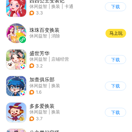
西西公主变装记
休闲益智
|
换装
|
卡通
下载
3.3
珠珠百变换装
马上玩
休闲益智
|
消除
盛世芳华
休闲益智
|
店铺经营
下载
|
架空历史
|
女性向
3.2
加查俱乐部
休闲益智
|
换装
下载
1.6
多多爱换装
休闲益智
|
换装
下载
|
儿童游戏
|
卡通
3.7