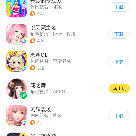
奇妙的专注力
休闲益智
|
化妆
下载
|
宝宝巴士
|
儿童游戏
4.5
以闪亮之名
角色扮演
|
经营
|
捏脸
下载
|
二次元
4.3
恋舞OL
休闲益智
|
恋爱养成
下载
|
仙侠
|
女性向
3.2
花之舞
马上玩
角色扮演
|
ARPG
闪耀暖暖
休闲益智
|
换装
下载
|
美少女
|
二次元
4.1