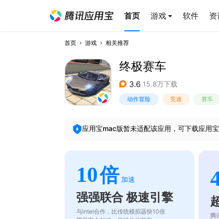
首页
游戏
软件
资
首页
游戏
相关推荐
终极赛车
3.6
15.8万下载
动作冒险
竞速
赛车
应用宝mac版暂未适配该应用，可下载应用宝
10
倍
加速
强强联合 极速引擎
与intel合作，比传统模拟器快10倍
腾