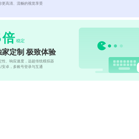
你更高清、流畅的视觉享受
5
倍
稳定
独家定制 极致体验
定性、响应速度，远超传统模拟器
OS/安卓，多账号登录与互通