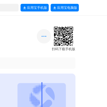
应用宝
手机版
应用宝
电脑版
扫码下载手机版