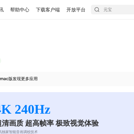
讯
帮助中心
下载客户端
开放平台
mac版发现更多应用
4K 240Hz
超清画质 超高帧率 极致视觉体验
讯独家智能音画调校技术