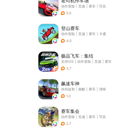
老司机停车场
动作冒险
|
竞速
|
赛车
|
写实
5.0
登山赛车
动作冒险
|
竞速
|
赛车
|
卡通
4.0
极品飞车：集结
支持iOS
|
动作冒险
|
竞速
|
赛车
3.7
飙速车神
休闲益智
|
跑酷
|
赛车
|
漂移
1.0
赛车集会
动作冒险
|
竞速
|
赛车
|
写实
2.7