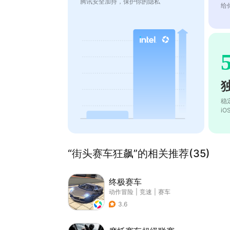
腾讯安全加持，保护你的隐私
给
稳
i
“街头赛车狂飙”的相关推荐(35)
终极赛车
动作冒险
|
竞速
|
赛车
3.6