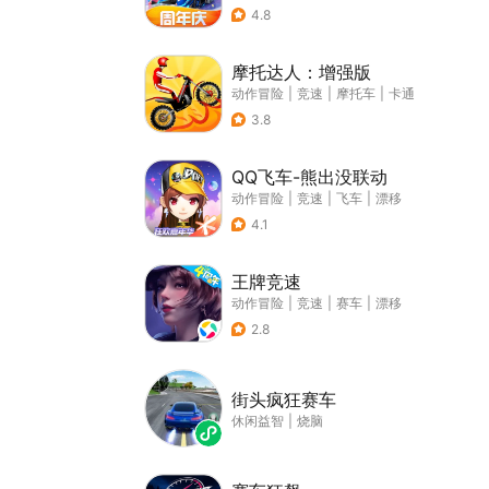
4.8
摩托达人：增强版
动作冒险
|
竞速
|
摩托车
|
卡通
3.8
QQ飞车-熊出没联动
动作冒险
|
竞速
|
飞车
|
漂移
4.1
王牌竞速
动作冒险
|
竞速
|
赛车
|
漂移
2.8
街头疯狂赛车
休闲益智
|
烧脑