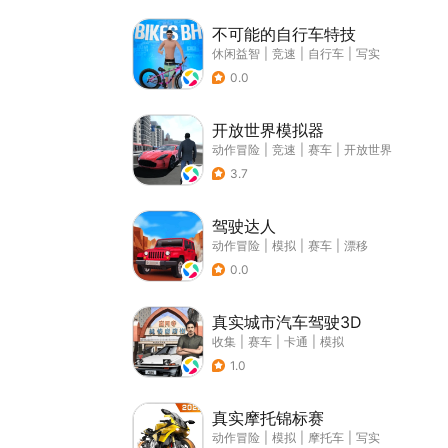
不可能的自行车特技
休闲益智
|
竞速
|
自行车
|
写实
0.0
开放世界模拟器
动作冒险
|
竞速
|
赛车
|
开放世界
3.7
驾驶达人
动作冒险
|
模拟
|
赛车
|
漂移
0.0
真实城市汽车驾驶3D
收集
|
赛车
|
卡通
|
模拟
1.0
真实摩托锦标赛
动作冒险
|
模拟
|
摩托车
|
写实