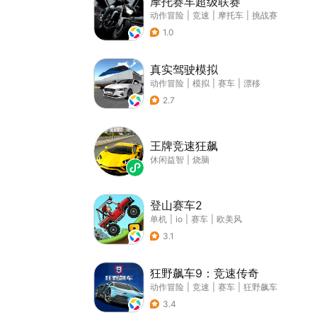
摩托赛车超级联赛
动作冒险
|
竞速
|
摩托车
|
挑战赛
1.0
真实驾驶模拟
动作冒险
|
模拟
|
赛车
|
漂移
2.7
王牌竞速狂飙
休闲益智
|
烧脑
登山赛车2
单机
|
io
|
赛车
|
欧美风
3.1
狂野飙车9：竞速传奇
动作冒险
|
竞速
|
赛车
|
狂野飙车
3.4