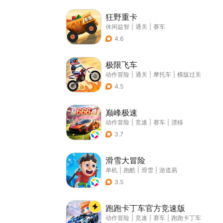
狂野重卡
休闲益智
|
通关
|
赛车
4.6
极限飞车
动作冒险
|
通关
|
摩托车
|
横版过关
4.5
巅峰极速
动作冒险
|
竞速
|
赛车
|
漂移
3.7
滑雪大冒险
单机
|
跑酷
|
滑雪
|
游道易
3.5
跑跑卡丁车官方竞速版
动作冒险
|
竞速
|
赛车
|
跑跑卡丁车