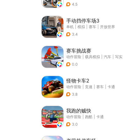
4.5
手动挡停车场3
单机
|
模拟
|
赛车
|
开放世界
3.4
赛车挑战赛
动作冒险
|
载具模拟
|
汽车
|
写实
0.0
怪物卡车2
动作冒险
|
竞速
|
赛车
|
卡通
3.8
我跑的贼快
动作冒险
|
跑酷
|
卡通
3.0