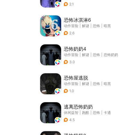
2.1
恐怖冰淇淋6
动作冒险
|
解谜
|
恐怖
|
暗黑
2.6
恐怖奶奶4
动作冒险
|
解谜
|
恐怖
|
恐怖奶奶
3.0
恐怖屋逃脱
动作冒险
|
解谜
|
恐怖
|
暗黑
1.0
逃离恐怖奶奶
休闲益智
|
跑酷
|
恐怖
|
卡通
4.5