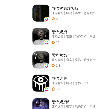
恐怖奶奶终极版
休闲益智
|
解谜
|
逃生
|
恐怖奶奶
0.0
恐怖奶奶
休闲益智
|
密室
|
恐怖奶奶
|
单机
2.1
恐怖奶奶7
动作冒险
|
密室
|
恐怖
|
恐怖奶奶
2.3
恐怖之眼
休闲益智
|
解谜
|
恐怖
|
单机
1.2
恐怖奶奶5
休闲益智
|
密室
|
恐怖奶奶
|
单机