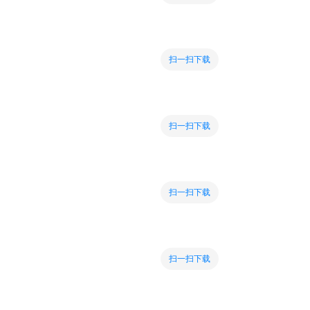
扫一扫下载
扫一扫下载
扫一扫下载
扫一扫下载