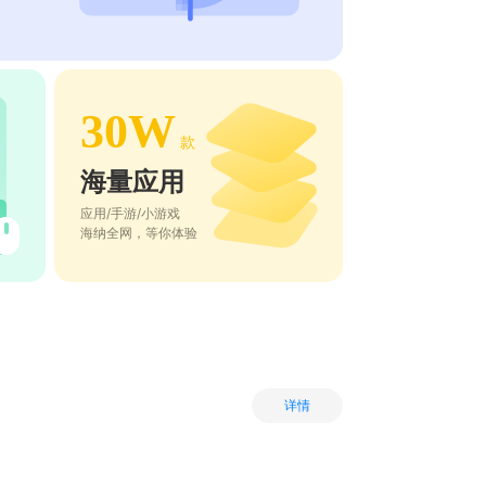
30W
款
海量应用
应用/手游/小游戏
海纳全网，等你体验
详情