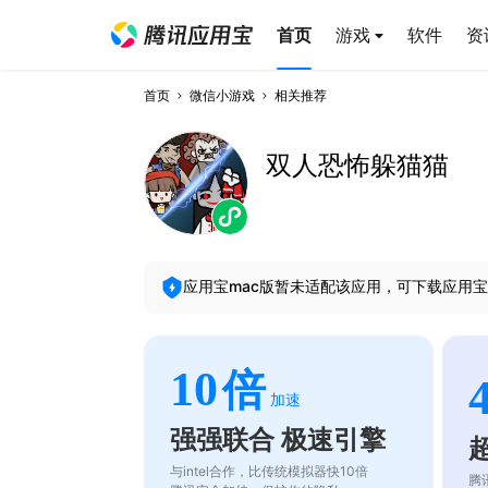
首页
游戏
软件
资
首页
微信小游戏
相关推荐
双人恐怖躲猫猫
应用宝mac版暂未适配该应用，可下载应用宝
10
倍
加速
强强联合 极速引擎
与intel合作，比传统模拟器快10倍
腾