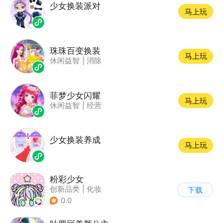
少女换装派对
马上玩
珠珠百变换装
马上玩
休闲益智
|
消除
菲梦少女闪耀
马上玩
休闲益智
|
经营
少女换装养成
马上玩
粉彩少女
创新品类
|
化妆
下载
|
女性向
|
卡通
0.0