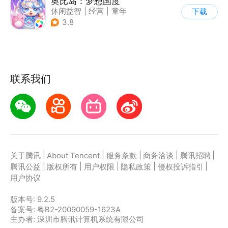
奥比岛：梦想国度
休闲益智
|
经营
|
童年
下载
|
萌系
3.8
联系我们
|
|
|
|
|
关于腾讯
About Tencent
服务条款
商务洽谈
腾讯招聘
|
|
|
|
|
腾讯公益
版权所有
用户权限
隐私政策
侵权投诉指引
用户协议
版本号:
9.2.5
备案号: 粤B2-20090059-1623A
主办者: 深圳市腾讯计算机系统有限公司