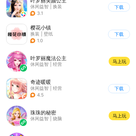
叶罗丽美颜公主
休闲益智
|
换装
下载
|
动漫改编
3.1
|
精灵梦叶罗丽
樱花小镇
换装
|
壁纸
下载
1.0
叶罗丽魔法公主
马上玩
休闲益智
|
经营
奇迹暖暖
休闲益智
|
经营
下载
|
美少女
|
动漫
4.5
珠珠的秘密
马上玩
休闲益智
|
烧脑