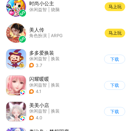
时尚小公主
马上玩
休闲益智
|
烧脑
美人传
马上玩
角色扮演
|
ARPG
多多爱换装
休闲益智
|
换装
下载
|
儿童游戏
|
卡通
3.7
闪耀暖暖
休闲益智
|
换装
下载
|
美少女
|
二次元
4.1
美美小店
休闲益智
|
换装
下载
|
女性向
|
卡通
4.0