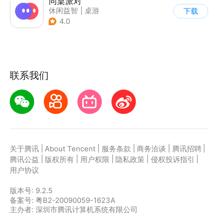
同桌派对
休闲益智
|
桌游
下载
|
派对游戏
|
卡通
4.0
联系我们
|
|
|
|
|
关于腾讯
About Tencent
服务条款
商务洽谈
腾讯招聘
|
|
|
|
|
腾讯公益
版权所有
用户权限
隐私政策
侵权投诉指引
用户协议
版本号:
9.2.5
备案号: 粤B2-20090059-1623A
主办者: 深圳市腾讯计算机系统有限公司