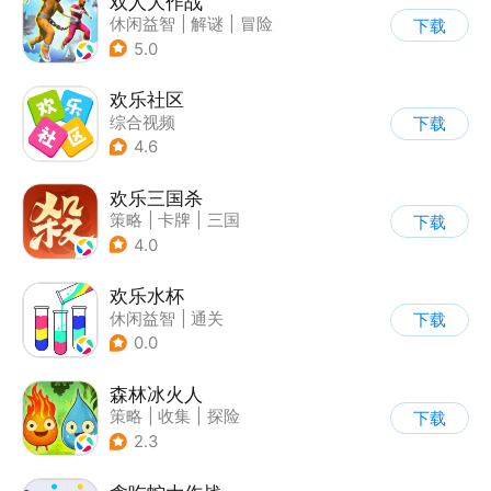
双人大作战
休闲益智
|
解谜
|
冒险
下载
|
派对游戏
5.0
欢乐社区
综合视频
下载
4.6
欢乐三国杀
策略
|
卡牌
|
三国
下载
|
三国杀
4.0
欢乐水杯
休闲益智
|
通关
下载
0.0
森林冰火人
策略
|
收集
|
探险
下载
|
儿童游戏
2.3