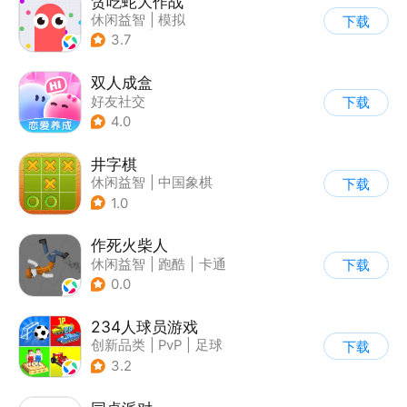
贪吃蛇大作战
休闲益智
|
模拟
下载
|
贪吃蛇
|
卡通
3.7
双人成盒
好友社交
下载
4.0
井字棋
休闲益智
|
中国象棋
下载
1.0
作死火柴人
休闲益智
|
跑酷
|
卡通
下载
|
62游戏
0.0
234人球员游戏
创新品类
|
PvP
|
足球
下载
|
千人同屏
3.2